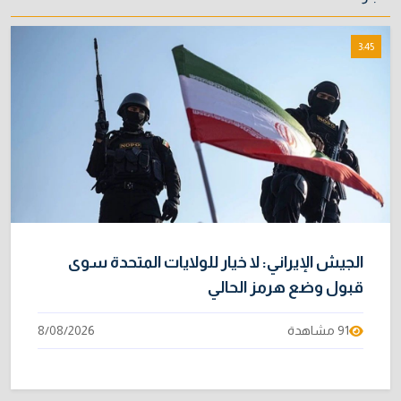
نائبة تحذر من اضطرابات بسبب تأخّر دفع رواتب
8
3:45
الموظفين
4/08/2026
خطر "إيبولا" يتضاعف.. ارتفاع عدد الإصابات
9
بالفيروس إلى 3748
3/08/2026
خبراء: 70 بالمئة من نفط الخليج لا يملك بديلاً عن
10
هرمز
2/08/2026
الجيش الإيراني: لا خيار للولايات المتحدة سوى
قبول وضع هرمز الحالي
91 مشاهدة
8/08/2026