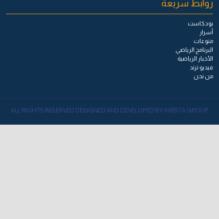
روابط سريعة
بودكاست
أسرار
منوعات
البرنامج الرياضي
الأخبار الرياضية
فيديو ترند
من نحن
ALL RIGHTS RESERVED DESIGNED AND DEVELOPED BY AVESTA GROUP