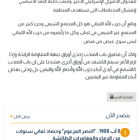
للعدوان الأميركي الإسرائيلي الأخير، ومثلت حائط الصد الأساسي
لإفشال المخططات التي تستهدف المنطقة.
وتابع أن حزب الله اللبناني هو كل المجتمع الشيعي وجزء كبير من
المجتمع غير الشيعي في لبنان، وكل ما رأيتموه من حزب الله اللبناني
ليس سوى غيض من فيض.
واكد أن مضيق باب المندب إحدى أوراق جبهة المقاومة الرابحة وإذا
لزم الأمر سيتم الكشف عن أوراق أخرى، مشددا على ان باب المندب
كالشمع في أيدي أبناء حزب الله وأنصار الله واليمن، بل وحتى بعض
أبناء المقاومة غير اليمنيين.
طباعة الخبر
يتصدر الآن
عرض الكل
8 آب 1988.. "النصر المزعوم" وحصاد ثماني سنوات
1
من الدماء والمغامرات الطائشة