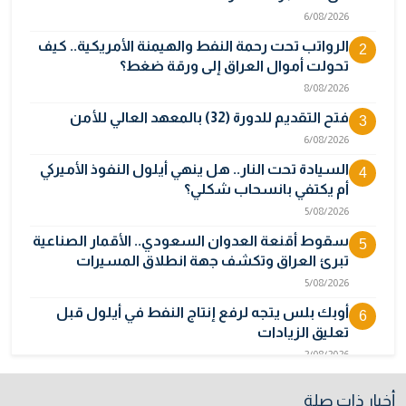
6/08/2026
الرواتب تحت رحمة النفط والهيمنة الأمريكية.. كيف
2
تحولت أموال العراق إلى ورقة ضغط؟
8/08/2026
فتح التقديم للدورة (32) بالمعهد العالي للأمن
3
6/08/2026
السيادة تحت النار.. هل ينهي أيلول النفوذ الأميركي
4
أم يكتفي بانسحاب شكلي؟
5/08/2026
سقوط أقنعة العدوان السعودي.. الأقمار الصناعية
5
تبرئ العراق وتكشف جهة انطلاق المسيرات
5/08/2026
أوبك بلس يتجه لرفع إنتاج النفط في أيلول قبل
6
تعليق الزيادات
2/08/2026
المالية تدرس 3 خيارات لتجاوز أزمة رواتب الموظفين
7
أخبار ذات صلة
3/08/2026