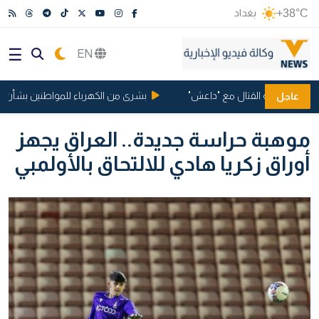
+38°C
بغداد
EN
مانيا بتهمة القتال مع "داعش"
بشرى من الكهرباء للمواطنين بشأن ساعا
عاجل
موهبة حراسة جديدة.. العراق يجهز
أوراق زكريا هادي للالتحاق بالأولمبي