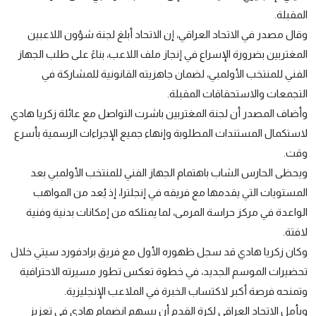
المقبلة.
وقال مصدر في الاتحاد العراقي، إن الاتحاد أبلغ لجنة شؤون اللاعبين
المغتربين بضرورة الإسراع في إنجاز ملف اللاعب، بناءً على طلب الجهاز
الفني للمنتخب الأولمبي، لضمان جاهزيته القانونية للمشاركة في
التجمعات والاستحقاقات المقبلة.
وأضاف المصدر أن لجنة المغتربين باشرت التواصل مع عائلة زكريا هادي
لاستكمال المستندات المطلوبة وإنهاء جميع الإجراءات الرسمية بأسرع
وقت.
ويحظى الحارس الشاب باهتمام الجهاز الفني للمنتخب الأولمبي بعد
المستويات التي يقدمها مع فريقه في إنجلترا، إذ يُعد من المواهب
الواعدة في مركز حراسة المرمى، لما يمتلكه من إمكانات بدنية وفنية
لافتة.
وكان زكريا هادي قد سجل ظهوره الأول مع فريق برادفورد سيتي خلال
تحضيرات الموسم الجديد، في خطوة تعكس تطور مسيرته الاحترافية
وتمنحه فرصة أكبر لاكتساب الخبرة في الملاعب الإنجليزية.
ويأمل الاتحاد العراقي لكرة القدم أن يسهم انضمام هادي في تعزيز