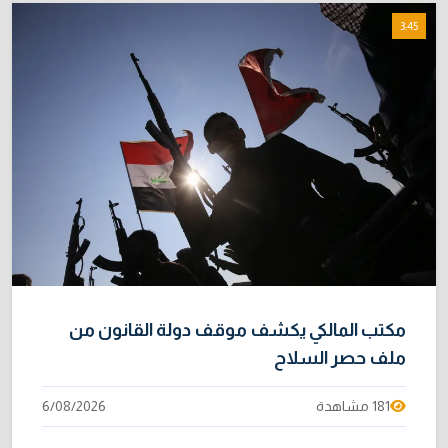
إتلاف أكثر من 106 كغم مخدرات و22 ألف قرص في
8
3:45
بغداد
31/07/2026
خطر "إيبولا" يتضاعف.. ارتفاع عدد الإصابات
9
بالفيروس إلى 3748
3/08/2026
نائبة تحذر من اضطرابات بسبب تأخّر دفع رواتب
10
الموظفين
4/08/2026
مكتب المالكي يكشف موقف دولة القانون من
ملف حصر السلاح
181 مشاهدة
6/08/2026