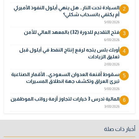
السيادة تحت النار.. هل ينهي أيلول النفوذ الأميركي
2
أم يكتفي بانسحاب شكلي؟
5/08/2026
فتح التقديم للدورة (32) بالمعهد العالي للأمن
3
6/08/2026
أوبك بلس يتجه لرفع إنتاج النفط في أيلول قبل
4
تعليق الزيادات
2/08/2026
سقوط أقنعة العدوان السعودي.. الأقمار الصناعية
5
تبرئ العراق وتكشف جهة انطلاق المسيرات
5/08/2026
المالية تدرس 3 خيارات لتجاوز أزمة رواتب الموظفين
6
3/08/2026
مصر تكذب رواية "وول ستريت جورنال" وتنفي
7
رسمياً اتهام إيران بحادث ميناء دمياط
أخبار ذات صلة
31/07/2026