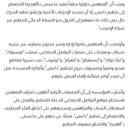
وبينت أن "المتهمين حاولوا سابقاً تنفيذ ما يسمى بـ(الهجرة) للانضمام
إلى تنظيم داعش، إلا أن تشديد الإجراءات الأمنية وإغلاق منافذ التحرك
حال دون ذلك، ما دفعهم إلى التحول نحو النشاط الدعائي للتنظيم عبر
شبكة الإنترنت".
وأوضحت أن المتهمين قاموا بإدارة ونشر محتوى متطرف عبر عشرة
حسابات وصفحات على منصات التواصل الاجتماعي، شملت "فيسبوك"،
و"تيك توك"، و"إنستغرام"، و"تلغرام"، و"يوتيوب"، حيث نشروا مقاطع
فيديو وصوراً ومنشورات تروج لتنظيم "داعش" وأفكاره المتشددة، قبل
أن تصدر أوامر قضائية بإلقاء القبض عليهم.
وأشارت المؤسسة إلى أن التحقيقات الأولية أظهرت اعتراف المتهمين
باستخدام مواقع التواصل الاجتماعي للدعاية للتنظيم، والعمل على
استقطاب الشباب والمراهقين وتشجيعهم على اعتناق الفكر المتطرف،
والانضمام إلى تنظيم "داعش"، فضلاً عن حثهم على ما يسمى
بـ"الهجرة" والالتحاق بصفوف التنظيم.