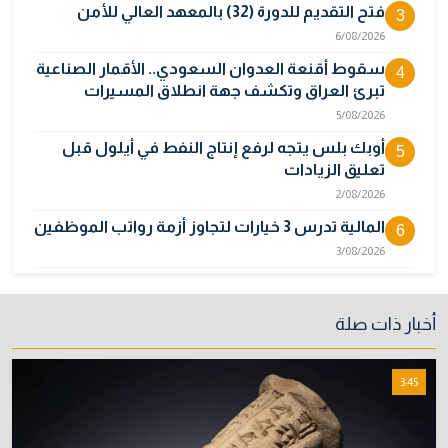
فتح التقديم للدورة (32) بالمعهد العالي للأمن
3
6/08/2026
سقوط أقنعة العدوان السعودي.. الأقمار الصناعية
4
تبرئ العراق وتكشف جهة انطلاق المسيرات
5/08/2026
أوبك بلس يتجه لرفع إنتاج النفط في أيلول قبل
5
تعليق الزيادات
2/08/2026
المالية تدرس 3 خيارات لتجاوز أزمة رواتب الموظفين
6
3/08/2026
مصر تكذب رواية "وول ستريت جورنال" وتنفي
7
رسمياً اتهام إيران بحادث ميناء دمياط
أخبار ذات صلة
31/07/2026
إتلاف أكثر من 106 كغم مخدرات و22 ألف قرص في
8
3:45
بغداد
31/07/2026
خطر "إيبولا" يتضاعف.. ارتفاع عدد الإصابات
9