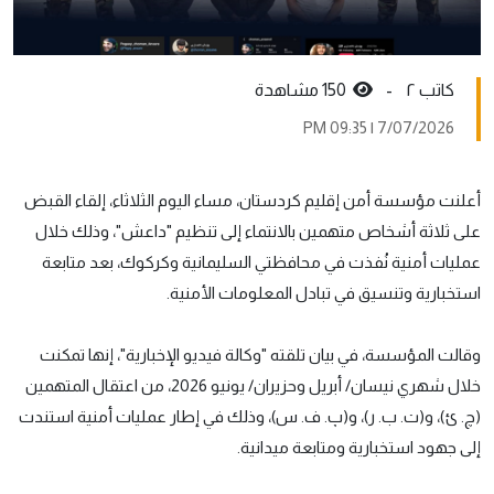
کاتب ٢ -
150 مشاهدة
7/07/2026 | 09:35 PM
أعلنت مؤسسة أمن إقليم كردستان، مساء اليوم الثلاثاء، إلقاء القبض
على ثلاثة أشخاص متهمين بالانتماء إلى تنظيم "داعش"، وذلك خلال
عمليات أمنية نُفذت في محافظتي السليمانية وكركوك، بعد متابعة
استخبارية وتنسيق في تبادل المعلومات الأمنية.
وقالت المؤسسة، في بيان تلقته "وكالة فيديو الإخبارية"، إنها تمكنت
خلال شهري نيسان/ أبريل وحزيران/ يونيو 2026، من اعتقال المتهمين
(چ. ئ)، و(ت. ب. ر)، و(پ. ف. س)، وذلك في إطار عمليات أمنية استندت
إلى جهود استخبارية ومتابعة ميدانية.