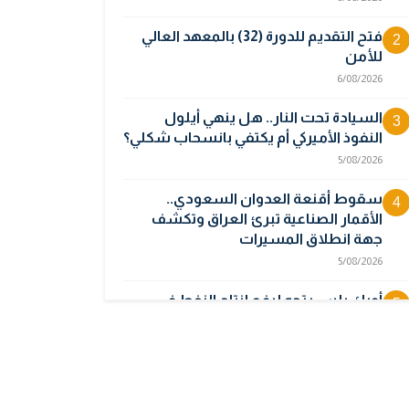
فتح التقديم للدورة (32) بالمعهد العالي
2
للأمن
6/08/2026
السيادة تحت النار.. هل ينهي أيلول
3
النفوذ الأميركي أم يكتفي بانسحاب شكلي؟
5/08/2026
سقوط أقنعة العدوان السعودي..
4
الأقمار الصناعية تبرئ العراق وتكشف
جهة انطلاق المسيرات
5/08/2026
أوبك بلس يتجه لرفع إنتاج النفط في
5
أيلول قبل تعليق الزيادات
2/08/2026
المالية تدرس 3 خيارات لتجاوز أزمة رواتب
6
الموظفين