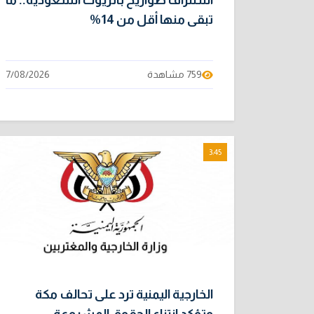
استنزاف صواريخ باتريوت السعودية.. ما
تبقى منها أقل من 14%
759 مشاهدة
7/08/2026
3:45
الخارجية اليمنية ترد على تحالف مكة