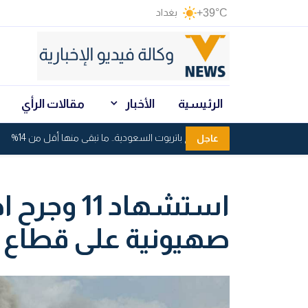
+39°C
بغداد
الرئيسية
الأخبار
مقالات الرأي
استنزاف صواريخ باتريوت السعودية.. ما تبقى منها أقل من 14%
عاجل
استشهاد 11
صهيونية على قطاع 