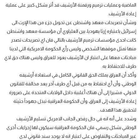
الماضية وعمليات ترميم ورقمنة الأرشيف قد أثر بشكل كبير على عملية
إعادة الأرشيف.
وبشأن تصريحات معهد واشنطن عن تحويل جزء من هذا الإرث الى
إسرائيل باعتباره إرثا يهوديا، بين العلياوي أن مؤسسة معهد واشنطن
كانت احدى مؤسسات ترميم الأرشيف بالتالي فان اي تصريحات تصدر
منها تمثل موقفها الشخصي وليس رأي الحكومة الامريكية التي لدينا
مباحثات معها على اعتبار ان الأرشيف يعود للعراق وليس هناك حق لاي
طرف للاحتفاظ به.
وأكد أن العراق يملك الحق القانوني الكامل في استعادة أرشيفه
الوطني، وأن أي احتفاظ به من قبل أي طرف آخر يعد مخالفة للقانون
الدولي، مشيرا إلى أن هناك أغلبية داخل الولايات المتحدة على ضرورة
إعادة الأرشيف إلى العراق، وأن الحكومة العراقية تبذل جهوداً حثيثة
لتحقيق هذا الهدف.
وشدد على أنه انه في حال رفض الجانب الامريكي تسليم الأرشيف
الوطني بشكل رسمي، فان الحكومة العراقية سيكون لها إجراءات أخرى
غير المباحثات والتفاوض على اعتبار انه لا يوجد سند قانوني لدى