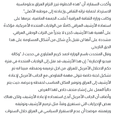
وأكدت السفارة، أن "هذه الخطوة تبرز التزام العراق بدبلوماسية
الاسترداد لحماية تراثه الثقافي وإعادته إلى موطنه الأصلي".
وكانت وزارة الثقافة العراقية أعلنت، الجمعة الماضية، عزمها على
استعادة الأرشيف العراقي كاملاً من الولايات المتحدة الأمريكية، مؤكدةً
على أهمية هذا الأرشيف كجزء لا يتجزأ من التراث الوطني العراقي،
مشددة على أنها لن تقبل بأي شكل من أشكال المساومة على هذا
الحق التاريخي.
وقال المتحدث باسم الوزارة احمد كريم العلياوي في حديث لـ "وكالة
فيديو الإخبارية"، إن هذا الأرشيف قد نقل إلى الولايات المتحدة في فترة
حكم الاحتلال الأمريكي للعراق، من اجل ترميمه وحفظه، مبينا انه تم
تشكيل لجنة خاصة تتولى مهمة التفاوض مع الجانب الأمريكي لإعادة
الأرشيف إلى العراق وتوفير المكان المناسب لحفظه وعرضه، حيث يتم
حالياً العمل على إنشاء متحف خاص لهذا الغرض.
وأضاف أن الجانب الأمريكي أبدى استعداده لإعادة الأرشيف، ولكن هناك
بعض الإجراءات التي تستغرق وقتاً، مثل ترميم الأرشيف وتوثيقه
ورقمنته، موضحا أن عدم الاستقرار السياسي في العراق خلال السنوات