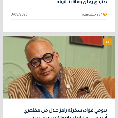
هنيدي يعلن وفاة شقيقه
234 مشاهدة
3/08/2026
3:45
بيومي فؤاد: سخريّة رامز جلال من مظهري
أزعجتني.. وتجاهلت اتصالاته بسبب حزني