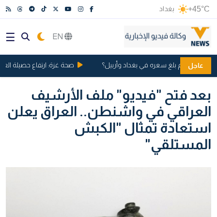
+45°C
بغداد
EN
عود.. كم بلغ سعره في بغداد وأربيل؟
صحة غزة: ارتفاع حصيلة العدوان الإسرائي
عاجل
بعد فتح "فيديو" ملف الأرشيف
العراقي في واشنطن.. العراق يعلن
استعادة تمثال "الكبش
المستلقي"