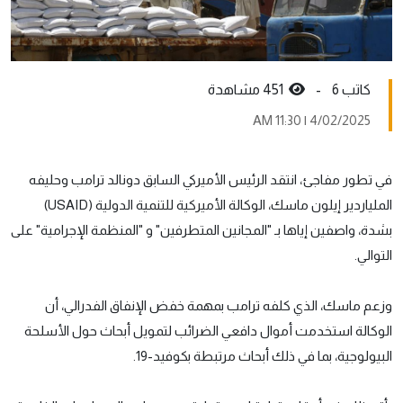
كاتب 6 -
451 مشاهدة
4/02/2025 | 11:30 AM
في تطور مفاجئ، انتقد الرئيس الأميركي السابق دونالد ترامب وحليفه
الملياردير إيلون ماسك، الوكالة الأميركية للتنمية الدولية (USAID)
بشدة، واصفين إياها بـ "المجانين المتطرفين" و "المنظمة الإجرامية" على
التوالي.
وزعم ماسك، الذي كلفه ترامب بمهمة خفض الإنفاق الفدرالي، أن
الوكالة استخدمت أموال دافعي الضرائب لتمويل أبحاث حول الأسلحة
البيولوجية، بما في ذلك أبحاث مرتبطة بكوفيد-19.