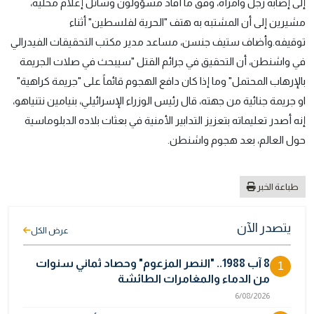
إلى إصابة رجل وامرأة، وفق ما أفاد مسؤولون وسائل إعلام محلية،
مشيرين إلى أن المشتبه به هتف "الحرية لفلسطين" أثناء
توقيفه.وأضاف ستيف جنسن، مساعد مدير مكتب التحقيقات الفيدرالي
في واشنطن، أن التحقيق في جرائم القتل "سيبحث في صلات الجريمة
بالإرهاب المحتمل" وما إذا كان دافع الهجوم قائماً على "جريمة كراهية"
او جريمة جنائية من جهته، قال رئيس الوزراء الإسرائيلي، بنيامين نتنياهو،
إنه أصدر تعليماته بتعزيز التدابير الأمنية في بعثات بلاده الدبلوماسية
حول العالم، بعد هجوم واشنطن.
طباعة الخبر
يتصدر الآن
عرض الكل
8 آب 1988.. "النصر المزعوم" وحصاد ثماني سنوات
1
من الدماء والمغامرات الطائشة
6/08/2026