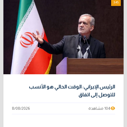
3:45
الموظفين
4/08/2026
خطر "إيبولا" يتضاعف.. ارتفاع عدد الإصابات
9
بالفيروس إلى 3748
3/08/2026
خبراء: 70 بالمئة من نفط الخليج لا يملك بديلاً عن
10
هرمز
2/08/2026
الرئيس الإيراني: الوقت الحالي هو الأنسب
للتوصل إلى اتفاق
104 مشاهدة
8/08/2026