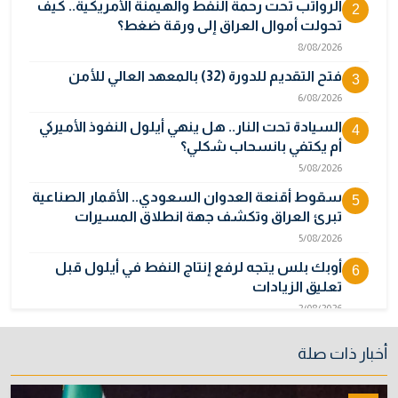
الرواتب تحت رحمة النفط والهيمنة الأمريكية.. كيف
2
تحولت أموال العراق إلى ورقة ضغط؟
8/08/2026
فتح التقديم للدورة (32) بالمعهد العالي للأمن
3
6/08/2026
السيادة تحت النار.. هل ينهي أيلول النفوذ الأميركي
4
أم يكتفي بانسحاب شكلي؟
5/08/2026
سقوط أقنعة العدوان السعودي.. الأقمار الصناعية
5
تبرئ العراق وتكشف جهة انطلاق المسيرات
5/08/2026
أوبك بلس يتجه لرفع إنتاج النفط في أيلول قبل
6
تعليق الزيادات
2/08/2026
المالية تدرس 3 خيارات لتجاوز أزمة رواتب الموظفين
7
أخبار ذات صلة
3/08/2026
نائبة تحذر من اضطرابات بسبب تأخّر دفع رواتب
8