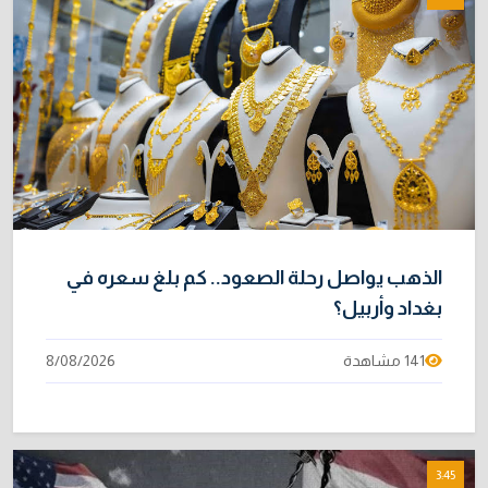
4/08/2026
خطر "إيبولا" يتضاعف.. ارتفاع عدد الإصابات
9
بالفيروس إلى 3748
3/08/2026
خبراء: 70 بالمئة من نفط الخليج لا يملك بديلاً عن
10
هرمز
2/08/2026
الذهب يواصل رحلة الصعود.. كم بلغ سعره في
بغداد وأربيل؟
141 مشاهدة
8/08/2026
3:45