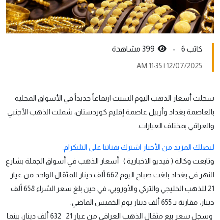
كاتب 6 -
399 مشاهدة
12/07/2025 | 11:35 AM
سجلت أسعار الذهب اليوم السبت ارتفاعاً جديداً في الأسواق المحلية
بالعاصمة بغداد وأربيل عاصمة إقليم كوردستان، شملت الذهب الأجنبي
والعراقي بمختلف العيارات.
ليصلك المزيد من الأخبار اشترك بقناتنا على التليكرام.
وتابعت وكالة ( فيديو الاخبارية ) أسعار الذهب في أسواق الجملة بشارع
النهر في بغداد بلغت صباح اليوم 662 ألف دينار للمثقال الواحد من عيار
21 للذهب الخليجي والتركي والأوروبي، في حين بلغ سعر الشراء 658 ألف
دينار، مقارنة بـ 655 ألف دينار يوم الخميس الماضي.
وسجل سعر بيع مثقال الذهب العراقي من عيار 21 632 ألف دينار، بينما