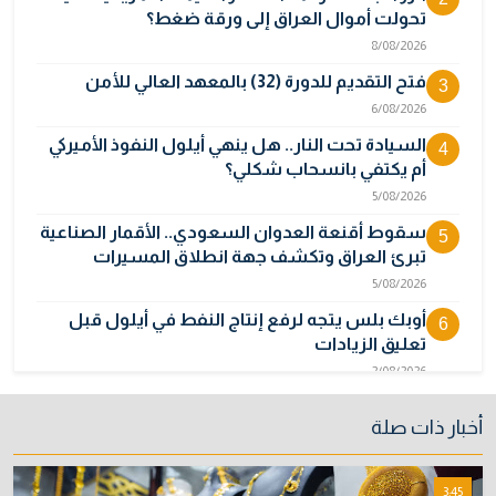
تحولت أموال العراق إلى ورقة ضغط؟
8/08/2026
فتح التقديم للدورة (32) بالمعهد العالي للأمن
3
6/08/2026
السيادة تحت النار.. هل ينهي أيلول النفوذ الأميركي
4
أم يكتفي بانسحاب شكلي؟
5/08/2026
سقوط أقنعة العدوان السعودي.. الأقمار الصناعية
5
تبرئ العراق وتكشف جهة انطلاق المسيرات
5/08/2026
أوبك بلس يتجه لرفع إنتاج النفط في أيلول قبل
6
تعليق الزيادات
2/08/2026
المالية تدرس 3 خيارات لتجاوز أزمة رواتب الموظفين
7
أخبار ذات صلة
3/08/2026
نائبة تحذر من اضطرابات بسبب تأخّر دفع رواتب
8
3:45
الموظفين