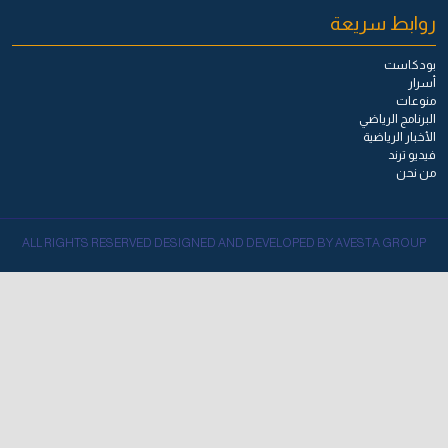
روابط سريعة
بودكاست
أسرار
منوعات
البرنامج الرياضي
الأخبار الرياضية
فيديو ترند
من نحن
ALL RIGHTS RESERVED DESIGNED AND DEVELOPED BY AVESTA GROUP