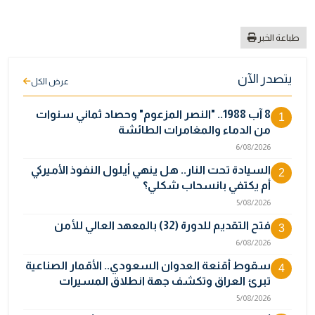
طباعة الخبر
يتصدر الآن
عرض الكل
8 آب 1988.. "النصر المزعوم" وحصاد ثماني سنوات
1
من الدماء والمغامرات الطائشة
6/08/2026
السيادة تحت النار.. هل ينهي أيلول النفوذ الأميركي
2
أم يكتفي بانسحاب شكلي؟
5/08/2026
فتح التقديم للدورة (32) بالمعهد العالي للأمن
3
6/08/2026
سقوط أقنعة العدوان السعودي.. الأقمار الصناعية
4
تبرئ العراق وتكشف جهة انطلاق المسيرات
5/08/2026