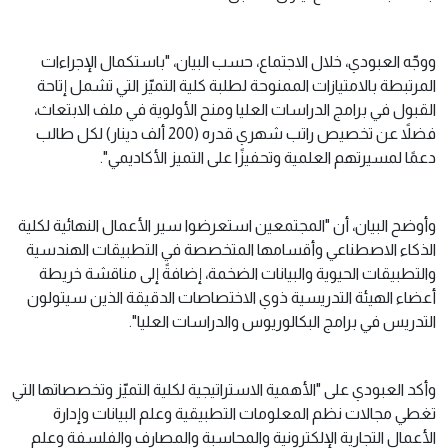
ووجّه العبودي، خلال الاجتماع، حسب البيان، "باستكمال الإجراءات
المرتبطة بالامتيازات الممنوحة لطلبة كلية التميّز التي تشمل إتاحة
القبول في برامج الدراسات العليا ومنح الأولوية في ملف الابتعاث،
فضلاً عن تخصيص راتب شهري قدره (200 ألف دينار) لكل طالب
دعمًا لمسيرتهم العلمية وتحفيزًا على التميز الأكاديمي".
وأوضح البيان، أن "المجتمعين استعرضوا سير الأعمال النهائية لكلية
الذكاء الاصطناعي وأقسامها المتخصصة في التطبيقات الهندسية
والتطبيقات الحيوية والبيانات الضخمة، إضافةً إلى مناقشة خريطة
أعضاء الهيئة التدريسية ذوي الاختصاصات الدقيقة الذين سيتولون
التدريس في برامج البكالوريوس والدراسات العليا".
وأكد العبودي على "الأهمية الاستراتيجية لكلية التميّز وتخصصاتها التي
تغطي مجالات نظم المعلومات التطبيقية وعلم البيانات وإدارة
الأعمال التجارية الإلكترونية والمحاسبة والمصارف والفلسفة وعلم