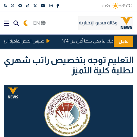
+35°C
بغداد
EN
ت السعودية.. ما تبقى منها أقل من 14%
خميس الخنجر اتفاقية الرياض ..
عاجل
التعليم توجه بتخصيص راتب شهري
لطلبة كلية التميّز