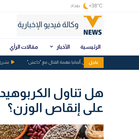
+38°C
بغداد
الرئيسية
الأخبار
مقالات الرأي
اعتقال عراقيين في ألمانيا بتهمة القتال مع "داعش"
بشرى من ال
عاجل
هل تناول الكربوهيدرا
على إنقاص الوزن؟