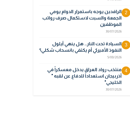
الرافدين يوجه باستمرار الدوام يومي
2
الجمعة والسبت لاستكمال صرف رواتب
الموظفين
30/07/2026
السيادة تحت النار.. هل ينهي أيلول
3
النفوذ الأميركي أم يكتفي بانسحاب شكلي؟
5/08/2026
منتخب رواد العراق يدخل معسكراً في
4
أذربيجان استعداداً للدفاع عن لقبه "
الخليجي"
30/07/2026
فتح التقديم للدورة (32) بالمعهد العالي
5
للأمن
6/08/2026
أوبك بلس يتجه لرفع إنتاج النفط في
6