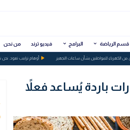
قسم الرياضة
البرامج
فيديو ترند
من نحن
كهرباء للمواطنين بشأن ساعات التجهيز
أوهام ترامب تعود.. نحن نسيطر
ت باردة يُساعد فعلاً
ي