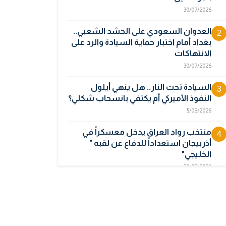
30/07/2026
العدوان السعودي على الحشد الشعبي..
2
بغداد أمام اختبار حماية السيادة والرد على
الانتهاكات
30/07/2026
السيادة تحت النار.. هل ينهي أيلول
3
النفوذ الأميركي أم يكتفي بانسحاب شكلي؟
5/08/2026
منتخب رواد العراق يدخل معسكراً في
4
أذربيجان استعداداً للدفاع عن لقبه "
الخليجي"
30/07/2026
أوبك بلس يتجه لرفع إنتاج النفط في
5
أيلول قبل تعليق الزيادات
2/08/2026