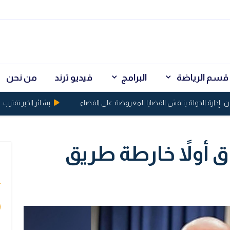
قسم الرياضة
البرامج
فيديو ترند
من نحن
إدارة الدولة يناقش القضايا المعروضة على القضاء
بشائر الخير تقترب.. قرا
اق أولاً خارطة طريق
ي