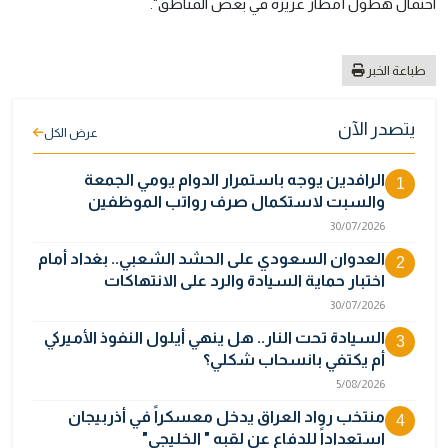
احتمال هطول أمطار غزيرة في بعض المناطق".
طباعة الخبر
يتصدر الآن
عرض الكل
الرافدين يوجه باستمرار الدوام يومي الجمعة
1
والسبت لاستكمال صرف رواتب الموظفين
30/07/2026
العدوان السعودي على الحشد الشعبي.. بغداد أمام
2
اختبار حماية السيادة والرد على الانتهاكات
30/07/2026
السيادة تحت النار.. هل ينهي أيلول النفوذ الأميركي
3
أم يكتفي بانسحاب شكلي؟
5/08/2026
منتخب رواد العراق يدخل معسكراً في أذربيجان
4
استعداداً للدفاع عن لقبه " الخليجي"