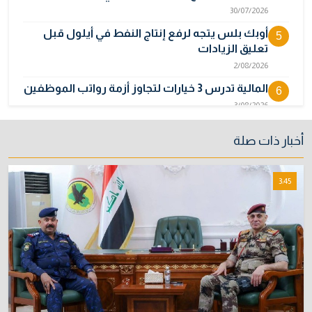
30/07/2026
أوبك بلس يتجه لرفع إنتاج النفط في أيلول قبل
5
تعليق الزيادات
2/08/2026
المالية تدرس 3 خيارات لتجاوز أزمة رواتب الموظفين
6
3/08/2026
مصر تكذب رواية "وول ستريت جورنال" وتنفي
7
أخبار ذات صلة
رسمياً اتهام إيران بحادث ميناء دمياط
31/07/2026
3:45
إتلاف أكثر من 106 كغم مخدرات و22 ألف قرص في
8
بغداد
31/07/2026
فتح التقديم للدورة (32) بالمعهد العالي للأمن
9
6/08/2026
نائبة تحذر من اضطرابات بسبب تأخّر دفع رواتب
10
الموظفين
4/08/2026