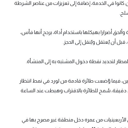
ن كانوا في الخدمة، إضافة إلى تعزيزات من عناصر الشرطة
لح.
ألحق أضرارا بهيكلها باستخدام أداة، يرجح أنها فأس،
بل أن يُعتقل ويُنقل إلى الحجز.
طار لتحديد نقطة دخول المشتبه به إلى المنشأة.
ن، فيما وُضعت طائرة قادمة من لورد في نمط انتظار
بعد إبلاغ طاقمها بوجود خرق أمني، وبعد نحو 20 دقيقة، سُمح للطائرة بالاقتراب وهبطت عند الساعة
في الأربعينيات من عمره دخل منطقة غير مصرح بها في