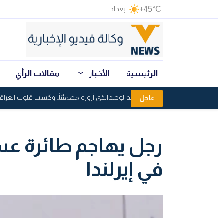
+45°C
بغداد
الرئيسية
الأخبار
مقالات الرأي
عراقجي: العراق البلد الوحيد الذي أزوره مطمئناً.. وكسب قلوب العراقيين هو
عاجل
رجل يهاجم طائرة عس
في إيرلندا