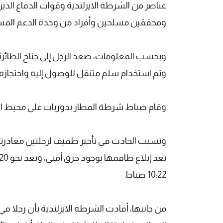
عناصر من الشرطة الايرلندية وقوات الدفاع الذي
ومحققين مسلحين وأفراد من وحدة الدعم المس
وبحسب المعلومات، صعد الرجل إلى جناح الطائرة و
وتم استخدام سلم متنقل للوصول إليه واحتجازه، ق
وقام ضباط شرطة المطار بدوريات على محيط الم
وتسبب الحادث في تأخير طفيف لرحلتين مغادرتي
10:22 صباحا.
من جانبها، أفادت الشرطة الايرلندية بأن رجلا 