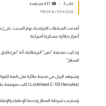
كاتب 3 -
437 مشاهدة
11/04/2026 | 09:36 PM
أقدمت السلطات الايرلندية، يوم السبت، على إغل
أضرار بطائرة عسكرية أميركية.
وذكرت صحيفة "صن" البريطانية، أنه "تم إطلا
المطار".
(Lockheed C-130 Hercules ) كانت متوقفة على ممر جانبي بعيد.
وسارعت شرطة المطار وخدمة الإطفاء والإنقاذ ا