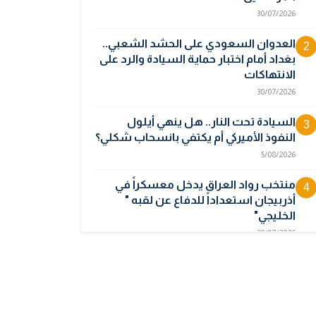
30/07/2026
العدوان السعودي على الحشد الشعبي..
2
بغداد أمام اختبار حماية السيادة والرد على
الانتهاكات
30/07/2026
السيادة تحت النار.. هل ينهي أيلول
3
النفوذ الأميركي أم يكتفي بانسحاب شكلي؟
5/08/2026
منتخب رواد العراق يدخل معسكراً في
4
أذربيجان استعداداً للدفاع عن لقبه "
الخليجي"
30/07/2026
أوبك بلس يتجه لرفع إنتاج النفط في
5
أيلول قبل تعليق الزيادات
2/08/2026