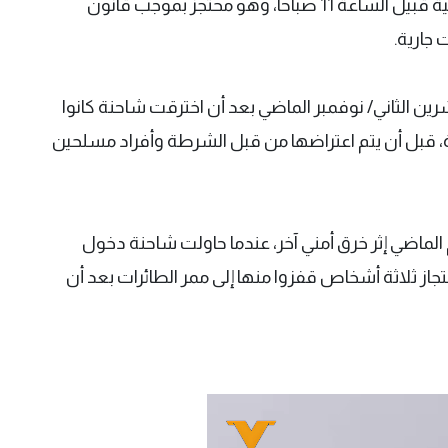
المطار، وتم اعتقاله للاشتباه في إلحاق أضرار جنائية قبيل الساعة 11 صباحا، وهو محتجز بموجب قانون
شرين الثاني/ نوفمبر الماضي بعد أن اخترقت شاحنة كانوا
قبل أن يتم اعتراضها من قبل الشرطة وأفراد مسلحين
ام الماضي إثر خرق أمني آخر، عندما حاولت شاحنة دخول
تجاز ثلاثة أشخاص قفزوا منها إلى ممر الطائرات بعد أن