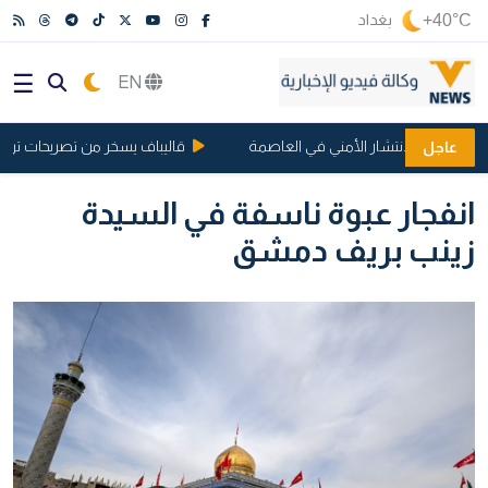
+40°C
بغداد
EN
سباب الانتشار الأمني في العاصمة
قاليباف يسخر من تصريحات ترامب: 
عاجل
انفجار عبوة ناسفة في السيدة
زينب بريف دمشق