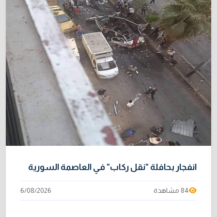
رسمياً اتهام إيران بحادث ميناء دمياط
31/07/2026
إتلاف أكثر من 106 كغم مخدرات و22 ألف قرص في
10
بغداد
31/07/2026
انفجار بحافلة "نقل ركاب" في العاصمة السورية
84 مشاهدة
6/08/2026