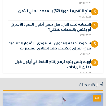
8/08/2026
فتح التقديم للدورة (32) بالمعهد العالي للأمن
3
6/08/2026
السيادة تحت النار.. هل ينهي أيلول النفوذ الأميركي
4
أم يكتفي بانسحاب شكلي؟
5/08/2026
سقوط أقنعة العدوان السعودي.. الأقمار الصناعية
5
تبرئ العراق وتكشف جهة انطلاق المسيرات
5/08/2026
أوبك بلس يتجه لرفع إنتاج النفط في أيلول قبل
6
تعليق الزيادات
2/08/2026
المالية تدرس 3 خيارات لتجاوز أزمة رواتب الموظفين
7
أخبار ذات صلة
3/08/2026
نائبة تحذر من اضطرابات بسبب تأخّر دفع رواتب
8
3:45
الموظفين
4/08/2026