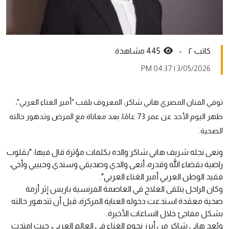
کاتب ٢ -
445 مشاهدة
3/05/2026 | 04:37 PM
توفي الفنان المصري هاني شاكر، المعروف بلقب "أمير الغناء العربي"،
ظهر اليوم الأحد عن عمر 73 عامًا، بعد معاناة مع المرض وتدهور حالته
الصحية.
ونعى نجله شريف هاني شاكر والده بكلمات مؤثرة قال فيها: "بقلوب
راضية بقضاء الله وقدره، أنعى والدي وصديقي وسندي وحبيبي وأخي،
فقيد الوطن العربي أمير الغناء العربي".
وكان الراحل يتلقى العلاج في العاصمة الفرنسية باريس إثر أزمة
صحية معقدة استدعت دخوله العناية المركزة، قبل أن تتدهور حالته
بشكل مفاجئ خلال الساعات الأخيرة.
ويُعد هاني شاكر من أبرز نجوم الغناء في العالم العربي، حيث امتدت