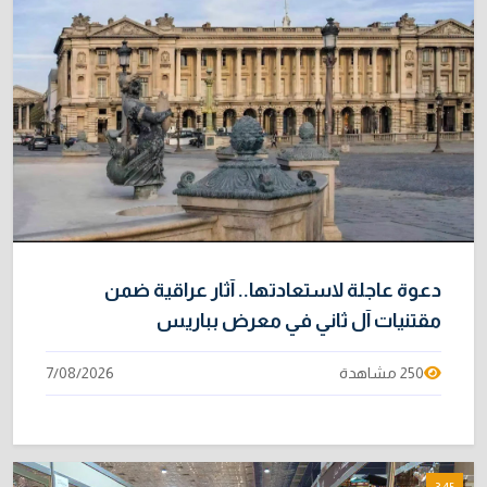
خطر "إيبولا" يتضاعف.. ارتفاع عدد الإصابات
9
بالفيروس إلى 3748
3/08/2026
خبراء: 70 بالمئة من نفط الخليج لا يملك بديلاً عن
10
هرمز
2/08/2026
دعوة عاجلة لاستعادتها.. آثار عراقية ضمن
مقتنيات آل ثاني في معرض بباريس
250 مشاهدة
7/08/2026
3:45