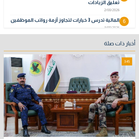
تعليق الزيادات
2/08/2026
المالية تدرس 3 خيارات لتجاوز أزمة رواتب الموظفين
6
3/08/2026
مصر تكذب رواية "وول ستريت جورنال" وتنفي
7
أخبار ذات صلة
رسمياً اتهام إيران بحادث ميناء دمياط
31/07/2026
3:45
إتلاف أكثر من 106 كغم مخدرات و22 ألف قرص في
8
بغداد
31/07/2026
فتح التقديم للدورة (32) بالمعهد العالي للأمن
9
6/08/2026
نائبة تحذر من اضطرابات بسبب تأخّر دفع رواتب
10
الموظفين
4/08/2026