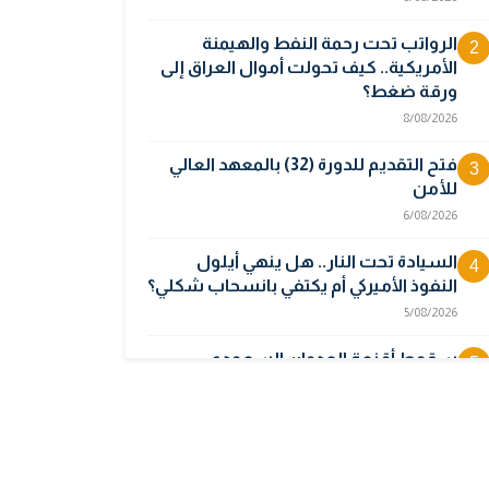
الرواتب تحت رحمة النفط والهيمنة
2
الأمريكية.. كيف تحولت أموال العراق إلى
ورقة ضغط؟
8/08/2026
فتح التقديم للدورة (32) بالمعهد العالي
3
للأمن
6/08/2026
السيادة تحت النار.. هل ينهي أيلول
4
النفوذ الأميركي أم يكتفي بانسحاب شكلي؟
5/08/2026
سقوط أقنعة العدوان السعودي..
5
الأقمار الصناعية تبرئ العراق وتكشف
جهة انطلاق المسيرات
5/08/2026
أوبك بلس يتجه لرفع إنتاج النفط في
6