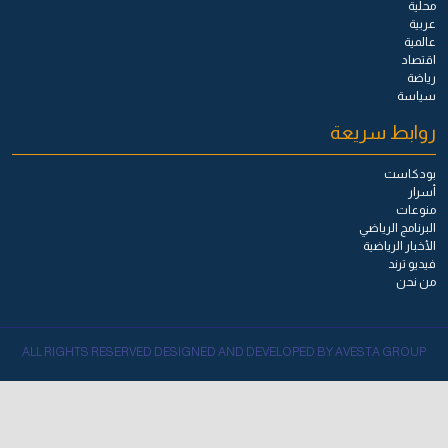
محلية
عربية
عالمية
اقتصاد
رياضة
سياسة
روابط سريعة
بودكاست
أسرار
منوعات
البرنامج الرياضي
الأخبار الرياضية
فيديو ترند
من نحن
ALL RIGHTS RESERVED DESIGNED AND DEVELOPED BY AVESTA GROUP