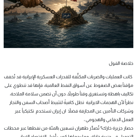
خلاصة القول
كانت العمليات والضربات المكثَّفة للقدرات العسكرية الإيرانية قد تُخفف
مؤقتاً بعض الضغوط عن أسواق النفط العالمية، فإنها قد تنطوي على
تكاليف باهظة وتستغرق وقتاً طويلاً، دون أن تضمن سلامة الملاحة،
نظراً لأن الهجمات الايرانية تظل كافيةً لتثبيط أصحاب السفن والتجار
وشركات التأمين عن المجازفة فضلاً ان إيران تستخدم تكتيكياً عبر
العمل الدفاعي والهجومي ،
حصار جزيرة خارك؟ تُصدِّر طهران تسعين بالمئة من نفطها عبر محطات
التحميل في جزيرة خارك، مما يجعلها كعب أخيل الاقتصاد الإيراني.