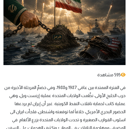
595 مشاهدة
في الفترة الممتدة بين عامَي 1987 و1988، وفي خضمِّ المرحلة الأخيرة من
حرب الخليج الأولى، نظَّمت الولايات المتحدة عملية إرنست ويل، وهي
عملية كانت لحماية ناقلات النفط الكويتية. غير أن إيران لم يردعها
الحضور البحري الأمريكي، خلافاً لما توقعته واشنطن، فلجأت ايران الى
اسلوب القوارب الصغيرة و تحدت الولايات المتحدة بزرع الألغام في
المضيق ، ومهاجمة الناقلات في الموانئ وتكثيف الهجمات على السفن