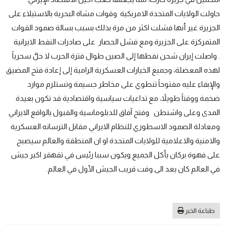
حاولت الولايات المتحدة الامريكية وقوات مشاة البحرية بالاستيلاء على
الجزيرة غير أنها فشلت اكثر من مرة بذلك بسبب بسالة صمود القوات
المتمركزة على الجزيرة ومع فشل الحصار على صادرات النفط الايرانية
. واصلت إيران شحن نفطها إلى الصين طوال فترة الحرب لا حلَّ سحرياً
لهذه المعضلة، وجميع الخيارات العسكرية الرامية إلى إعادة فتح المضيق
والإبقاء عليه مفتوحاً تنطوي على مخاطر جسيمة وتستلزم موارد
ضخمة ووقتاً طويلاً، مع تداعيات سياسية واقتصادية قد تكون بعيدة
المدى وعلى واشنطن وفتح آفاق للدبلوماسية والقبول بالواقع الايراني
ومعادلة الصمود الاسطوري للنظام الايراني مقابل الترسانه العسكرية
والامنية والاعلامية للولايات المتحدة او ان المنطقة والعالم سيصبح
على فهوة بركان يأكل الجميع ويكون سببا رئيس في تقهقر اكبر جيش
في العالم كان يعد الى وقت قريب الجيش الأول في العالم.
طباعة الخبر