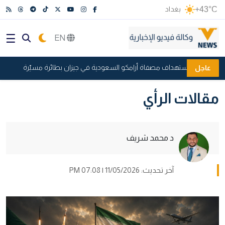
+43°C
بغداد
EN
يمنية تعلن استهداف مصفاة أرامكو السعودية في جيزان بطائرة مسيّرة
ا
عاجل
مقالات الرأي
د محمد شريف
آخر تحديث: 11/05/2026 | 07:08 PM