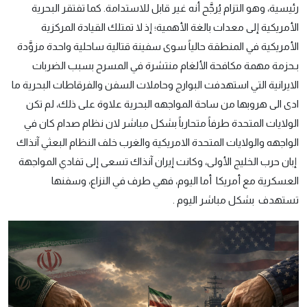
رئيسية، وهو التزام يُرجَّح أنه غير قابل للاستدامة. كما تفتقر البحرية
الأمريكية إلى معدات بالغة الأهمية؛ إذ لا تمتلك القيادة المركزية
الأمريكية في المنطقة حالياً سوى سفينة قتالية ساحلية واحدة مزوَّدة
بـحزمة مهمة مكافحة الألغام منتشرة في المسرح بسبب الضربات
الايرانية التي استهدفت البوارج وحاملات السفن والفرقاطات البحرية ما
ادى الى هروبها من ساحة المواجهه البحرية علاوة على ذلك، لم تكن
الولايات المتحدة طرفاً متحارباً بشكل مباشر لان نظام صدام كان في
الواجهه والولايات المتحدة الامريكية والغرب خلف النظام البعثي آنذاك
إبان حرب الخليج الأولى، وكانت إيران آنذاك تسعى إلى تفادي المواجهة
العسكرية مع أمريكا أما اليوم، فهي طرف في النزاع، وسفنها
تستهدف بشكل مباشر اليوم .