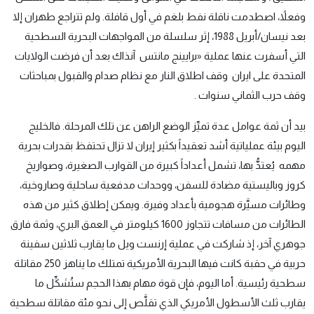
وفعلاً، اصطدمت ناقلة نفط بلغم في أول قافلة. ولم تتراجع طهران إلا
بعد نيسان/أبريل 1988، إثر سلسلة من المواجهات البحرية السطحية
التي أسفرت عنها عملية «برايينج مانتس آنذاك بعد أن فرضت الولايات
المتحدة على ايران وقف اطلاق النار مع نظام صدام والقبول بمباحثات
وقف حرب الثماني سنوات .
بيد أن ثمة عوامل عدة تميِّز الوضع الراهن عن تلك المرحلة. فالخليج
اليوم بيئة عملياتية أشد تعقيداً بكثير إيران لا تزال تحتفظ بقدرات بحرية
مهمه يُعتدُّ بها، تشمل أعداداً كبيرة من القوارب الصغيرة، وصواريخ
كروز وباليستية مضادة للسفن، ووحدات مدفعية ساحلية وصاروخية،
وطائرات مسيَّرة هجومية بأعداد وفيرة. ويمكن إطلاق كثير من هذه
الطائرات من مسافات تتجاوز 1600 كيلومتر في العمق البري، وثمة فارق
جوهري آخر، إذ شاركت في عملية إرنست ويل ما يقارب ثلاثين سفينة
حربية في حقبة كانت فيها البحرية الأمريكية تمتلك ما يناهز 250 مقاتلة
سطحية رئيسية. أما اليوم، فإن قوة مهام بهذا الحجم ستُشكِّل ما
يقارب ثلث الأسطول الأمريكي الذي تقلَّص إلى نحو مئة مقاتلة سطحية