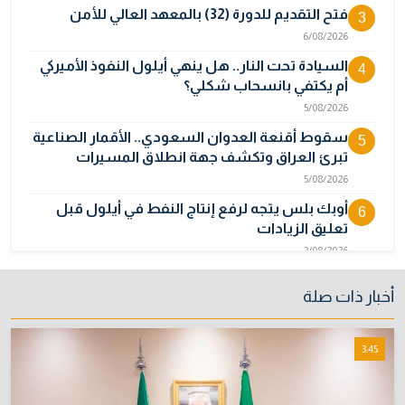
فتح التقديم للدورة (32) بالمعهد العالي للأمن
3
6/08/2026
السيادة تحت النار.. هل ينهي أيلول النفوذ الأميركي
4
أم يكتفي بانسحاب شكلي؟
5/08/2026
سقوط أقنعة العدوان السعودي.. الأقمار الصناعية
5
تبرئ العراق وتكشف جهة انطلاق المسيرات
5/08/2026
أوبك بلس يتجه لرفع إنتاج النفط في أيلول قبل
6
تعليق الزيادات
2/08/2026
المالية تدرس 3 خيارات لتجاوز أزمة رواتب الموظفين
7
أخبار ذات صلة
3/08/2026
نائبة تحذر من اضطرابات بسبب تأخّر دفع رواتب
8
3:45
الموظفين
4/08/2026
خطر "إيبولا" يتضاعف.. ارتفاع عدد الإصابات