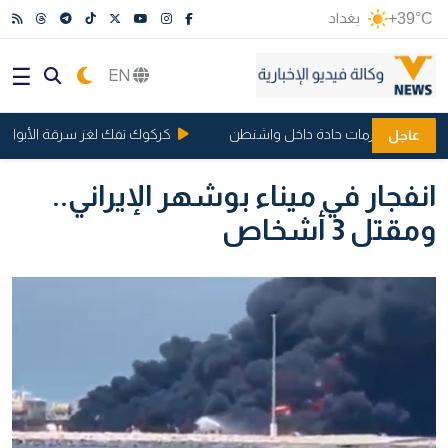
+39°C
بغداد
EN
اعد وتثير أزمات حادة داخل واشنطن
كركوك تفك لغز سرقة الأبواب والشبابي
عاجل
انفجار في ميناء بوشهر الإيراني..
ومقتل 3 أشخاص