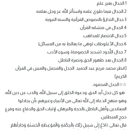
1.الجدال بغير علم.
2.الجدال فيما طوي علمه واستأثر الله عز وجل بعلمه.
3.جدال التدارؤ بالنصوص القرآنية والسنه النبوية.
4.الجدال في متشابه القرآن.
5.جدال الانتصار للمذاهب.
6.جدال الأغلوطات (وهي ما يغالط به من المسائل).
7.جدال اللَّدود (شديد الخصومة)، وسوء الأدب.
8.الجدال بعد ظهور الحق ونصرة الباطل.
[انظر:محمد مريم عبد الحميد. الجدل والمجمل والمبين في القرآن
الكريم]
☆☆الجدل المحمود:
هو كل جدل أيد الحق، ودعوة الخلق إلى سبيل الله، والذب عن دين الله،
وهو منهج الدعاة إلى الله تعالى من الأنبياء وغيرهم، بأن يجادلوا
المعاندين وأهل الباطل بالحجة والبرهان، لإثبات الحق والدفاع عنه وقرع
حجج المبطلين،
قال تعالى ﴿ادْعُ إِلَى سَبِيلِ رَبِّكَ بِالْحِكْمَةِ وَالْمَوْعِظَةِ الْحَسَنَةِ وَجَادِلْهُمْ