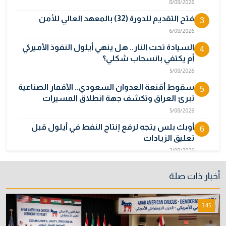
8/08/2026
فتح التقديم للدورة (32) بالمعهد العالي للأمن
3
6/08/2026
السيادة تحت النار.. هل ينهي أيلول النفوذ الأميركي
4
أم يكتفي بانسحاب شكلي؟
5/08/2026
سقوط أقنعة العدوان السعودي.. الأقمار الصناعية
5
تبرئ العراق وتكشف جهة انطلاق المسيرات
5/08/2026
أوبك بلس يتجه لرفع إنتاج النفط في أيلول قبل
6
تعليق الزيادات
2/08/2026
المالية تدرس 3 خيارات لتجاوز أزمة رواتب الموظفين
7
أخبار ذات صلة
3/08/2026
نائبة تحذر من اضطرابات بسبب تأخّر دفع رواتب
8
3:45
الموظفين
4/08/2026