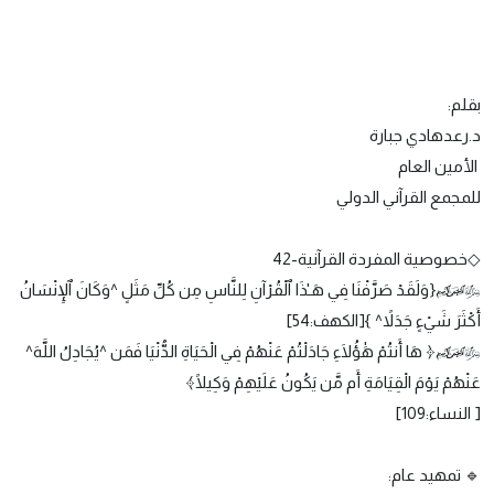
بقلم:
د.رعدهادي جبارة
الأمين العام
للمجمع القرآني الدولي
◇خصوصية المفردة القرآنية-42
﷽{وَلَقَدْ صَرَّفْنَا فِي هَـٰذَا ٱلْقُرْآنِ لِلنَّاسِ مِن كُلِّ مَثَلٍ ^وَكَانَ ٱلإِنْسَانُ
أَكْثَرَ شَيْءٍ جَدَلاً^ }[الكهف:54]
﷽﴿ هَا أَنتُمْ هَٰؤُلَاءِ جَادَلْتُمْ عَنْهُمْ فِي الْحَيَاةِ الدُّنْيَا فَمَن ^يُجَادِلُ اللَّهَ^
عَنْهُمْ يَوْمَ الْقِيَامَةِ أَم مَّن يَكُونُ عَلَيْهِمْ وَكِيلًا﴾
[ النساء:109]
🔹 تمهيد عام: