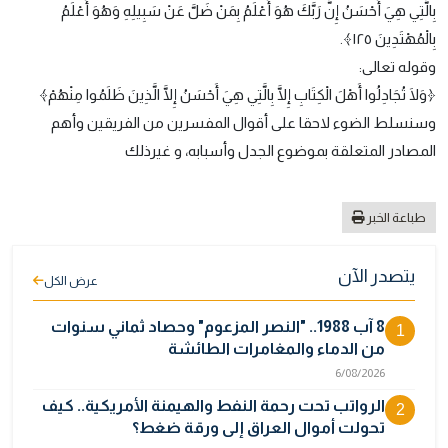
بِالَّتِي هِيَ أَحْسَنُ إِنَّ رَبَّكَ هُوَ أَعْلَمُ بِمَنْ ضَلَّ عَنْ سَبِيلِهِ وَهُوَ أَعْلَمُ
بِالْمُهْتَدِينَ ١٢٥﴾.
وقوله تعالى:
﴿وَلَا تُجَادِلُوا أَهْلَ الْكِتَابِ إِلَّا بِالَّتِي هِيَ أَحْسَنُ إِلَّا الَّذِينَ ظَلَمُوا مِنْهُمْ﴾
وسنسلط الضوء لاحقا على أقوال المفسرين من الفريقين وأهم
المصادر المتعلقة بموضوع الجدل وأسبابه، و غيرذلك
طباعة الخبر
يتصدر الآن
عرض الكل
8 آب 1988.. "النصر المزعوم" وحصاد ثماني سنوات
1
من الدماء والمغامرات الطائشة
6/08/2026
الرواتب تحت رحمة النفط والهيمنة الأمريكية.. كيف
2
تحولت أموال العراق إلى ورقة ضغط؟