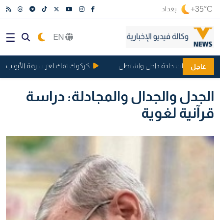
+35°C
بغداد
EN
 وتثير أزمات حادة داخل واشنطن
كركوك تفك لغز سرقة الأبواب والشبابيك في
عاجل
الجدل والجدال والمجادلة: دراسة
قرآنية لغوية