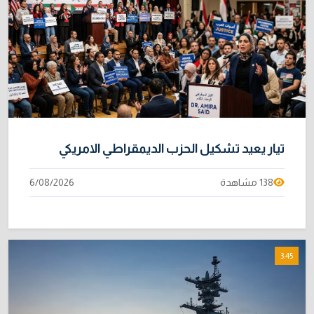
خطر "إيبولا" يتضاعف.. ارتفاع عدد الإصابات
9
بالفيروس إلى 3748
3/08/2026
خبراء: 70 بالمئة من نفط الخليج لا يملك بديلاً عن
10
هرمز
2/08/2026
تيار يعيد تشكيل الحزب الديمقراطي الامريكي
138 مشاهدة
6/08/2026
3:45