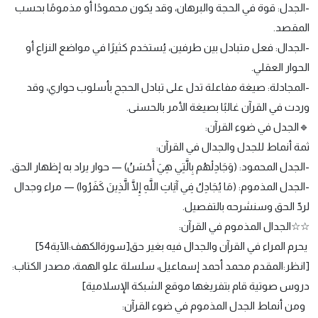
-الجدل: قوة في الحجة والبرهان، وقد يكون محمودًا أو مذمومًا بحسب
المقصد.
-الجدال: فعل متبادل بين طرفين، يُستخدم كثيرًا في مواضع النزاع أو
الحوار العقلي.
-المجادلة: صيغة مفاعلة تدل على تبادل الحجج بأسلوب حواري، وقد
وردت في القرآن غالبًا بصيغة الأمر بالحسنى.
🔹الجدل في ضوء القرآن:
ثمة أنماط للجدل والجدال في القرآن:
-الجدل المحمود: (وَجَادِلْهُم بِالَّتِي هِيَ أَحْسَنُ) — حوار يراد به إظهار الحق.
-الجدل المذموم: (مَا يُجَادِلُ فِي آيَاتِ اللَّهِ إِلَّا الَّذِينَ كَفَرُوا) — مراء وجدال
لردّ الحق وسنشرحه بالتفصيل.
☆☆الجدال المذموم في القرآن:
يحرم المراء في القرآن والجدال فيه بغير حق[سورةالكهف:الآية54]
[انظر:المقدم محمد أحمد إسماعيل، سلسلة علو الهمة، مصدر الكتاب:
دروس صوتية قام بتفريغها موقع الشبكة الإسلامية]
ومن أنماط الجدل المذموم في ضوء القرآن: