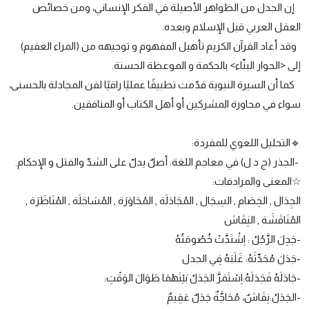
إن الجدل من الظواهر الأصيلة في الفكر الإنساني، ومن خصائص
العقل العربي قبل الإسلام وبعده.
وقد أعاد القرآن الكريم تأهيل المفهوم و توجيهه من (المراء العقيم)
إلى <الحوار البنّاء> بالحكمة و الموعظة الحسنة.
كما أن السيرة النبوية قدّمت تطبيقًا عمليًا راقيًا لفن المجادلة بالحسنى،
سواء في محاورة المشركين أو أهل الكتاب أو المنافقين.
🔹التحليل اللغوي للمفردة:
-الجذر (ج د ل) في معاجم اللغة: أصلٌ يدلّ على الشدّ والفتل و الإحكام.
☆المعنى والمرادفات:
الجِدَال , الخِصَام , السِجَال , المُجَادَلَة , المُحَاوَرَة , المُسَاجَلَة , المُنَاظَرَة ,
المُنَاقَشَة , النِقَاش
-جَدِلَ الرَّجُلُ : اِشْتَدَّتْ خُصُومَتُهُ
-جَدَلَ مُحَدِّثَهُ: غَلَبَهُ فِي الجدل
-جَادَلَهُ فَجَدَلَهُ:اِسْتَمَرَّ الجَدَلُ بَيْنَهُمَا طَوَالَ الوَقْتِ:
-الجَدَلُ:نِقَاشٌ، مُحَاجَّةٌ جَدَلٌ عَقِيمٌ