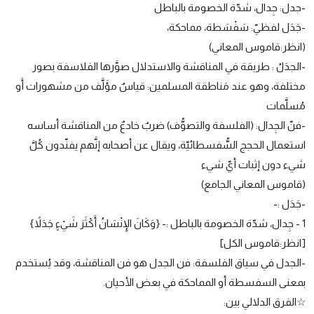
-جدل: جِدال، شدّة الخصومة بالباطل
-جَدَل لفظيّ: سَفْسَطة، مماحكة،
(انظر:قاموس المعاني)
-الجدَلُ : طريقة في المناقشة والاستدلال صوَّرها الفلاسفة بصور
مختلفة، وهو عند مَناطقة المسلمين: قياسٌ مؤَلَّف من مشهورات أَو
مُسلَّمات
-فنّ الجِدال: (الفلسفة والتصوُّف) ضربٌ خادعٌ من المناقشة أساسه
استعمال الحجج السُّفسطائيّة، ويقال عن أصحابه إنَّهم يفنّدون كُلَّ
شيء دون إثبات أيّ شيء
(قاموس المعاني الجامع)
-جَدَل :-
1 - جِدال، شدّة الخصومة بالباطل :- {وَكَانَ الإِنْسَانُ أَكْثَرَ شَيْءٍ جَدَلاً}
[انظر:قاموس الكل]
-الجدل في سياق الفلسفة: فن الجدل هو فن المناقشة، وقد يُستخدم
بمعنى السفسطة أو المماحكة في بعض الأحيان.
☆الفرق الدلالي بين: