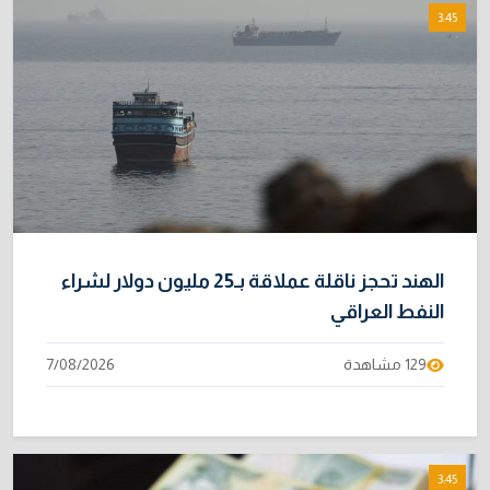
8
3:45
بغداد
31/07/2026
خطر "إيبولا" يتضاعف.. ارتفاع عدد الإصابات
9
بالفيروس إلى 3748
3/08/2026
نائبة تحذر من اضطرابات بسبب تأخّر دفع رواتب
10
الموظفين
4/08/2026
الهند تحجز ناقلة عملاقة بـ25 مليون دولار لشراء
النفط العراقي
129 مشاهدة
7/08/2026
3:45