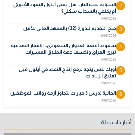
السيادة تحت النار.. هل ينهي أيلول النفوذ الأميركي
2
أم يكتفي بانسحاب شكلي؟
5/08/2026
فتح التقديم للدورة (32) بالمعهد العالي للأمن
3
6/08/2026
سقوط أقنعة العدوان السعودي.. الأقمار الصناعية
4
تبرئ العراق وتكشف جهة انطلاق المسيرات
5/08/2026
أوبك بلس يتجه لرفع إنتاج النفط في أيلول قبل
5
تعليق الزيادات
2/08/2026
المالية تدرس 3 خيارات لتجاوز أزمة رواتب الموظفين
6
3/08/2026
مصر تكذب رواية "وول ستريت جورنال" وتنفي
7
رسمياً اتهام إيران بحادث ميناء دمياط
أخبار ذات صلة
31/07/2026
إتلاف أكثر من 106 كغم مخدرات و22 ألف قرص في