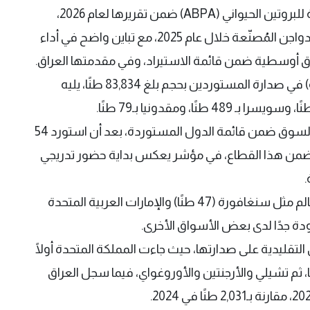
أظهرت بيانات حديثة صادرة عن الرابطة البرازيلية للبروتين الحيواني (ABPA) ضمن تقريرها لعام 2026،
تسجيل ارتفاع في صادرات البرازيل من منتجات الدواجن المُصنّعة خلال عام 2025، مع تباين واضح في أداء
أوسطية ضمن قائمة الاستيراد، وفي مقدمتها العراق.
وبحسب البيانات جاءت الاتحاد الأوروبي (27 دولة) في صدارة المستوردين بحجم بلغ 83,834 طنًا، يليه
وفي تطور لافت، سجّل العراق دخولًا جديدًا إلى السوق ضمن قائمة الدول المستوردة، بعد أن استورد 54
رتبة السادسة ضمن هذا القطاع، في مؤشر يعكس بداية حضور تدريجي
.
كما شملت القائمة دولًا أخرى في المنطقة والعالم مثل سنغافورة (47 طنًا) والإمارات العربية المتحدة
لتقليدية على صدارتها، حيث جاءت المملكة المتحدة أولًا
4 طنًا، تليها الاتحاد الأوروبي بـ42,534 طنًا، ثم تشيلي والأرجنتين والأوروغواي، فيما سجل العراق