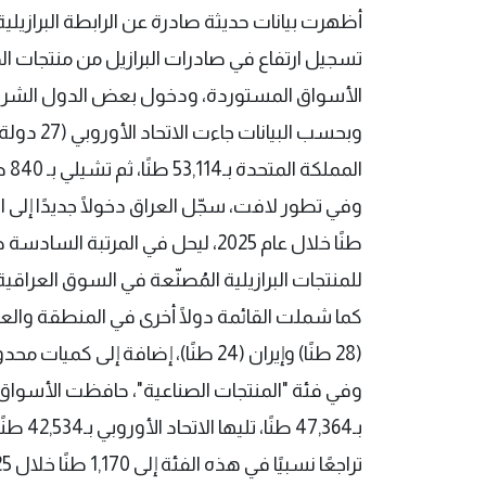
الأسواق المستوردة، ودخول بعض الدول الشرق 
المملكة المتحدة بـ53,114 طنًا، ثم تشيلي بـ 840 طنًا، وسويسرا بـ 489 طنًا، ومقدونيا بـ79 طنًا.
طنًا خلال عام 2025، ليحل في الم
للمنتجات البرازيلية المُصنّعة في السوق العراقية
(28 طنًا) وإيران (24 طنًا)، إضافة إلى كميات محدودة جدًا لدى بعض الأسواق الأخرى.
وفي فئة "المنتجات الصناعية"، حافظت الأسواق ا
بـ7,364
تراجعًا نسبيًا في هذه الفئة إلى 1,170 طنًا خلال 2025، مقارنة بـ2,031 طنًا في 2024.