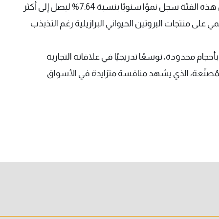
وتشير البيانات إلى أن إجمالي صادرات البرازيل من هذه الفئة سجل نموًا سنويًا بنسبة 7.64% ليصل إلى أكثر
لمي على منتجات البروتين الحيواني البرازيلية رغم التذبذب
جام محدودة، توسعًا تدريجيًا في علاقاته التجارية
المُصنّعة، الذي يشهد منافسة متزايدة في الأسواق