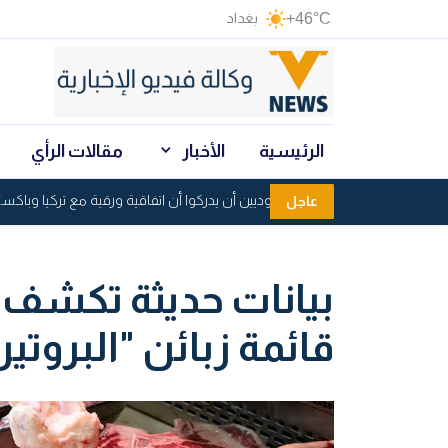
+46°C
بغداد
الرئيسية
الأخبار
مقالات الرأي
إيران: ينبغي للسعوديين أن يدركوا أن اتفاقية ورقية مع تركيا وباكستان 
عاجل
بيانات حديثة تكشف
قائمة زبائن "البروتين