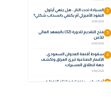
السيادة تحت النار.. هل ينهي أيلول
2
النفوذ الأميركي أم يكتفي بانسحاب شكلي؟
5/08/2026
فتح التقديم للدورة (32) بالمعهد العالي
3
للأمن
6/08/2026
سقوط أقنعة العدوان السعودي..
4
الأقمار الصناعية تبرئ العراق وتكشف
جهة انطلاق المسيرات
5/08/2026
أوبك بلس يتجه لرفع إنتاج النفط في
5
أيلول قبل تعليق الزيادات
2/08/2026
المالية تدرس 3 خيارات لتجاوز أزمة رواتب
6
الموظفين