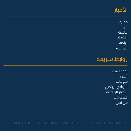
الأخبار
محلية
عربية
عالمية
اقتصاد
رياضة
سياسة
روابط سريعة
بودكاست
أسرار
منوعات
البرنامج الرياضي
الأخبار الرياضية
فيديو ترند
من نحن
ALL RIGHTS RESERVED DESIGNED AND DEVELOPED BY AVESTA GROUP