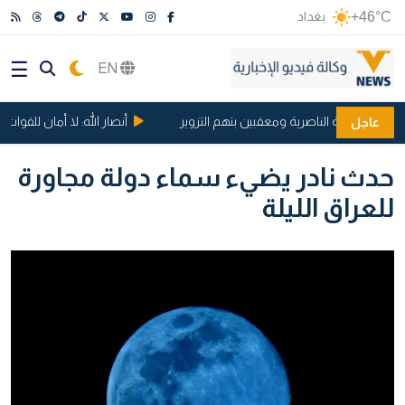
+46°C
بغداد
EN
في بلدية الناصرية ومعقبين بتهم التزوير
أنصار الله: لا أمان للقوات 
عاجل
حدث نادر يضيء سماء دولة مجاورة
للعراق الليلة