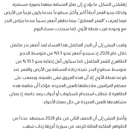
إهليلجي الشكل، ما يؤدي إلى تغيّر المسافة بينهما بصورة مستمرة،
ولذلك يبدو القمر أحياناً أكبر وأكثر سطوعاً عندما يكون قريباً من الأرض
فيما يُعرف بـ"القمر العملاق"، بينما يظهر أصغر نسبياً عندما يتزامن البدر
مع وجوده قرب نقطة الأوج، كما سيحدث مساء اليوم.
ولفت البيش إلى أن البدر المكتمل هذا المساء يُعد أصغر بدر مكتمل
خلال عام 2026، إذ سيبدو أصغر بنحو 5.5% من متوسط الحجم
الظاهري للقمر المكتمل، كما سيكون أقل إضاءة بنحو 10.5 % من
متوسط سطوع البدر، نتيجة زيادة المسافة بين الأرض والقمر عند
بلوغه نقطة الأوج، إلا أن هذه الفروق تبقى طفيفة، ويصعب على
معظم المراقبين ملاحظتها بالعين المجردة، مؤكداً أن متابعة هذه
الظاهرة لا تتطلب استخدام تلسكوبات أو أدوات رصد خاصة، إذ يمكن
مشاهدتها بالعين المجردة في حال صفاء الأجواء.
وأشار البيش إلى أن النصف الثاني من عام 2026 سيشهد عدداً من
الظواهر الفلكية القابلة للرصد من سوريا، أبرزها زخات شهب