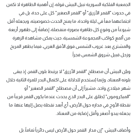
الجمعية الفلكية السورية نبيل البيش قوله، إن أهمية الظاهرة لا تكمن
في حدوث "القمر الأزرق" أو "القمر الصغير" كل على حدة، بل في
اجتماعهما معاً في ليلة واحدة، ما يمنح الحدث خصوصيته، ويجعله أقل
شيوعاً من وقوع كل ظاهرة بصورة منفصلة، إضافةً إلى ظهور أربعة
من ألمع كواكب المجموعة الشمسية، حيث يمكن مشاهدة الزهرة
والمشتري بعد غروب الشمس فوق الأفق الغربي، فيما يظهر المريخ
وزحل قبيل شروق الشمس فجراً.
وبيّن البيش أن مصطلح "القمر الأزرق" لا يرتبط بلون القمر، إذ يبقى
بلونه المعتاد، وإنما يُستخدم للدلالة على اكتمال البدر للمرة الثانية خلال
شهر ميلادي واحد، مشيراً إلى أن مصطلح "القمر الصغير" أو
"الميكرومون" يُطلق على البدر الذي يحدث عندما يكون القمر قريباً من
نقطة الأوج في مداره حول الأرض، أي أبعد نقطة يصل إليها عنها، ما
يجعله يبدو أصغر وأقل إضاءة من المعتاد.
وأضاف البيش: "إن مدار القمر حول الأرض ليس دائرياً تماماً، بل