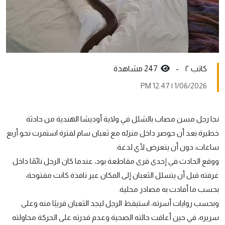
کاتب ٢ -
247 مشاهدة
1/06/2026 | 12:47 PM
نجا رجل مسن مصاب بالشلل في ولاية أوديشا الهندية من حادثة
خطيرة بعد أن حوصر داخل منزله مع ثعبان سام لفترة استمرت نحو أربع
ساعات، دون أن يتعرض لأي لدغة.
ووقع الحادث في إحدى قرى مقاطعة بود، عندما كان الرجل نائمًا داخل
غرفته قبل أن يتسلل الثعبان إلى المكان عبر نافذة كانت مفتوحة،
بحسب ما أفادت به مصادر محلية.
وبحسب روايات أسرته، استيقظ الرجل ليجد الثعبان قريبًا منه وعلى
سريره، في حين أعاقت حالته الصحية وعدم قدرته على الحركة محاولته