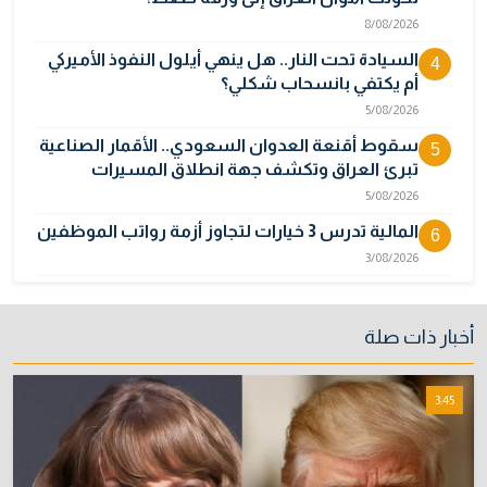
8/08/2026
السيادة تحت النار.. هل ينهي أيلول النفوذ الأميركي
4
أم يكتفي بانسحاب شكلي؟
5/08/2026
سقوط أقنعة العدوان السعودي.. الأقمار الصناعية
5
تبرئ العراق وتكشف جهة انطلاق المسيرات
5/08/2026
المالية تدرس 3 خيارات لتجاوز أزمة رواتب الموظفين
6
3/08/2026
"اتفاق مكة" على حافة الانهيار.. تناقض المصالح
7
يكشف هشاشة التحالف السعودي التركي
أخبار ذات صلة
الباكستاني
9/08/2026
3:45
نائبة تحذر من اضطرابات بسبب تأخّر دفع رواتب
8
الموظفين
4/08/2026