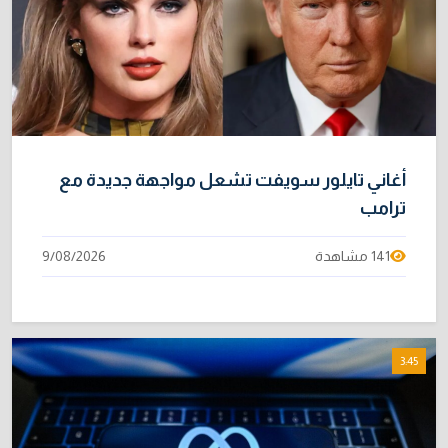
خطر "إيبولا" يتضاعف.. ارتفاع عدد الإصابات
9
بالفيروس إلى 3748
3/08/2026
بحضور زيدان.. إدارة الدولة يناقش القضايا
10
المعروضة على القضاء
5/08/2026
أغاني تايلور سويفت تشعل مواجهة جديدة مع
ترامب
141 مشاهدة
9/08/2026
3:45