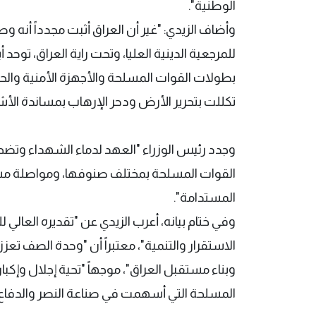
الوطنية".
وأضاف الزيدي: "غير أن العراق أثبت مجدداً أنه 
للمرجعية الدينية العليا، وتحت راية العراق، توحد
بطولات القوات المسلحة والأجهزة الأمنية وا
تكللت بتحرير الأرض ودحر الإرهاب بمساندة الأش
وجدد رئيس الوزراء "العهد لدماء الشهداء وتضحي
القوات المسلحة بمختلف صنوفها، ومواصلة مسيرة
المستدامة".
وفي ختام بيانه، أعرب الزيدي عن "تقديره العالي
الاستقرار والتنمية"، معتبراً أن "وحدة الصف ت
وبناء مستقبل العراق"، موجهاً "تحية إجلال وإكبا
المسلحة التي أسهمت في صناعة النصر والدفاع 