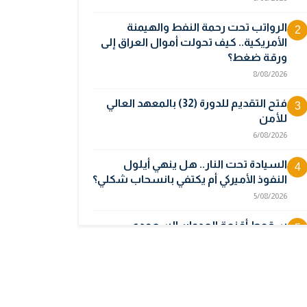
الرواتب تحت رحمة النفط والهيمنة
2
الأمريكية.. كيف تحولت أموال العراق إلى
ورقة ضغط؟
8/08/2026
فتح التقديم للدورة (32) بالمعهد العالي
3
للأمن
6/08/2026
السيادة تحت النار.. هل ينهي أيلول
4
النفوذ الأميركي أم يكتفي بانسحاب شكلي؟
5/08/2026
سقوط أقنعة العدوان السعودي..
5
الأقمار الصناعية تبرئ العراق وتكشف
جهة انطلاق المسيرات
5/08/2026
أوبك بلس يتجه لرفع إنتاج النفط في
6