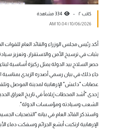
کاتب ٢ -
334 مشاهدة
10/06/2026 | 10:04 AM
أكد رئيس مجلس الوزراء والقائد العام للقوات ال
بثبات في ترسيخ الأمن والاستقرار، وتعزيز سياد
حصر السلاح بيد الدولة يمثل ركيزة أساسية لبناء
جاء ذلك في بيان رسمي أصدره الزيدي بمناسبة الذ
عصابات "داعش" الإرهابية لمدينة الموصل وتلقته و
إحدى "أشد المحطات إيلاماً في تاريخ العراق ال
الشعب وسيادته ومؤسسات الدولة".
واستذكر القائد العام في بيانه "التضحيات الجسيمة
الإرهابية ارتكبت أبشع الجرائم وسفكت دماء الأ