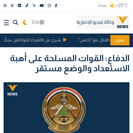
+35°C
بغداد
EN
انيا بتهمة القتال مع "داعش"
بشرى من الكهرباء للمواطنين بشأن ساعا
عاجل
الدفاع: القوات المسلحة على أهبة
الاستعداد والوضع مستقر