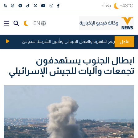
+43°C
بغداد
EN
قش آلية رفع الجاهزية والعمل الميداني وتأمين الشريط الحدودي
الفيدرالي الأمريك
عاجل
ابطال الجنوب يستهدفون
تجمعات وآليات للجيش الإسرائيلي