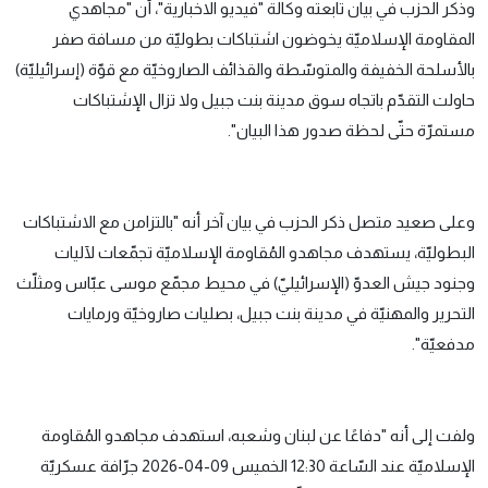
وذكر الحزب في بيان تابعته وكالة "فيديو الاخبارية"، أن "مجاهدي
المقاومة الإسلاميّة يخوضون اشتباكات بطوليّة من مسافة صفر
بالأسلحة الخفيفة والمتوسّطة والقذائف الصاروخيّة مع قوّة (إسرائيليّة)
حاولت التقدّم باتجاه سوق مدينة بنت جبيل ولا تزال الإشتباكات
مستمرّة حتّى لحظة صدور هذا البيان".
وعلى صعيد متصل ذكر الحزب في بيان آخر أنه "بالتزامن مع الاشتباكات
البطوليّة، يستهدف مجاهدو المُقاومة الإسلاميّة تجمّعات لآليات
وجنود جيش العدوّ (الإسرائيليّ) في محيط مجمّع موسى عبّاس ومثلّث
التحرير والمهنيّة في مدينة بنت جبيل، بصليات صاروخيّة ورمايات
مدفعيّة".
ولفت إلى أنه "دفاعًا عن لبنان وشعبه، استهدف مجاهدو المُقاومة
الإسلاميّة عند السّاعة 12:30 الخميس 09-04-2026 جرّافة عسكريّة