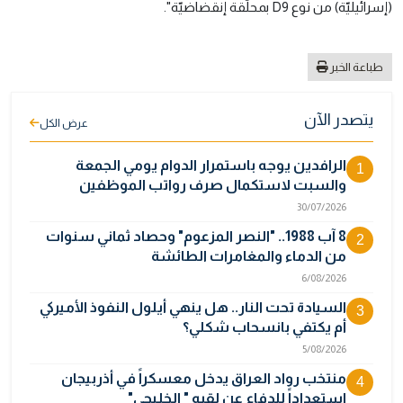
(إسرائيليّة) من نوع D9 بمحلّقة إنقضاضيّة".
طباعة الخبر
يتصدر الآن
عرض الكل
الرافدين يوجه باستمرار الدوام يومي الجمعة
1
والسبت لاستكمال صرف رواتب الموظفين
30/07/2026
8 آب 1988.. "النصر المزعوم" وحصاد ثماني سنوات
2
من الدماء والمغامرات الطائشة
6/08/2026
السيادة تحت النار.. هل ينهي أيلول النفوذ الأميركي
3
أم يكتفي بانسحاب شكلي؟
5/08/2026
منتخب رواد العراق يدخل معسكراً في أذربيجان
4
استعداداً للدفاع عن لقبه " الخليجي"