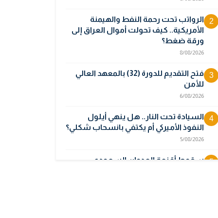
الرواتب تحت رحمة النفط والهيمنة
2
الأمريكية.. كيف تحولت أموال العراق إلى
ورقة ضغط؟
8/08/2026
فتح التقديم للدورة (32) بالمعهد العالي
3
للأمن
6/08/2026
السيادة تحت النار.. هل ينهي أيلول
4
النفوذ الأميركي أم يكتفي بانسحاب شكلي؟
5/08/2026
سقوط أقنعة العدوان السعودي..
5
الأقمار الصناعية تبرئ العراق وتكشف
جهة انطلاق المسيرات
5/08/2026
أوبك بلس يتجه لرفع إنتاج النفط في
6