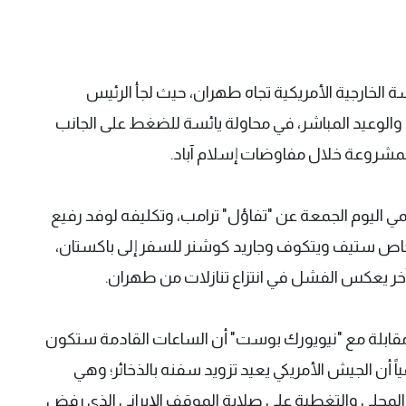
 الخارجية الأمريكية تجاه طهران، حيث لجأ الرئيس
 والوعيد المباشر، في محاولة يائسة للضغط على الجانب
لمشروعة خلال مفاوضات إسلام آباد.
ي اليوم الجمعة عن "تفاؤل" ترامب، وتكليفه لوفد رفيع
اص ستيف ويتكوف وجاريد كوشنر للسفر إلى باكستان،
خر يعكس الفشل في انتزاع تنازلات من طهران.
 مقابلة مع "نيويورك بوست" أن الساعات القادمة ستكون
 أن الجيش الأمريكي يعيد تزويد سفنه بالذخائر؛ وهي
لمحلي والتغطية على صلابة الموقف الإيراني الذي رفض