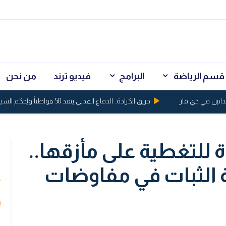
قسم الرياضة
البرامج
فيديو ترند
من نحن
حريق الكرادة.. الدفاع المدني ينقذ 50 مواطناً ويُحكم السيطرة على النيران
 للتغطية على مأزقها..
ي
 الثبات في مفاوضات