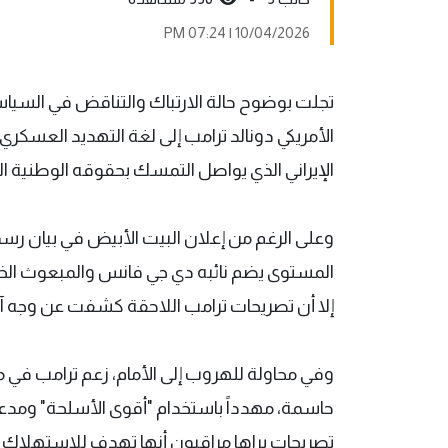
10/04/2026 | 07:24 PM
تجلت بوضوح حالة الارتباك والتناقض في السياسة
الأمريكي دونالد ترامب إلى لغة التهديد العسكري
الإيراني الذي يواصل التمسك بحقوقه الوطنية ا
وعلى الرغم من إعلان البيت الأبيض في بيان رسم
المستوى يضم نائبه دي جي فانس والمبعوث الخ
إلا أن تصريحات ترامب اللاحقة كشفت عن وجه آ
وفي محاولة للهروب إلى الأمام، زعم ترامب في
حاسمة، مهدداً باستخدام "أقوى الأسلحة" ومدعياً
تصريحات يراها مراقبون أنها تهدف للاستهلاك ا