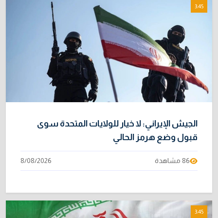
3:45
الموظفين
4/08/2026
خطر "إيبولا" يتضاعف.. ارتفاع عدد الإصابات
9
بالفيروس إلى 3748
3/08/2026
خبراء: 70 بالمئة من نفط الخليج لا يملك بديلاً عن
10
هرمز
2/08/2026
الجيش الإيراني: لا خيار للولايات المتحدة سوى
قبول وضع هرمز الحالي
86 مشاهدة
8/08/2026
3:45