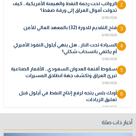
الرواتب تحت رحمة النفط والهيمنة الأمريكية.. كيف
2
تحولت أموال العراق إلى ورقة ضغط؟
8/08/2026
فتح التقديم للدورة (32) بالمعهد العالي للأمن
3
6/08/2026
السيادة تحت النار.. هل ينهي أيلول النفوذ الأميركي
4
أم يكتفي بانسحاب شكلي؟
5/08/2026
سقوط أقنعة العدوان السعودي.. الأقمار الصناعية
5
تبرئ العراق وتكشف جهة انطلاق المسيرات
5/08/2026
أوبك بلس يتجه لرفع إنتاج النفط في أيلول قبل
6
تعليق الزيادات
2/08/2026
المالية تدرس 3 خيارات لتجاوز أزمة رواتب الموظفين
7
أخبار ذات صلة
3/08/2026
نائبة تحذر من اضطرابات بسبب تأخّر دفع رواتب
8