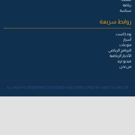
رياضة
سياسة
روابط سريعة
بودكاست
أسرار
منوعات
البرنامج الرياضي
الأخبار الرياضية
فيديو ترند
من نحن
ALL RIGHTS RESERVED DESIGNED AND DEVELOPED BY AVESTA GROUP