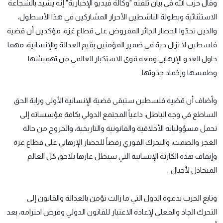
وقال حزب الله في بيان تلقته "وكالة فيديو الإخبارية" إنه يشيد بالشجاعة
الاستثنائية وبطولة الناشطين الأحرار المشاركين في هذا الأسطول،
والذين تحدّوا الحصار الجائر المفروض على قطاع غزة، مؤكدين أن قضية
فلسطين لا تزال حية في ضمير المؤمنين بقيم العدالة والإنسانية، مهما
حاول العدو الإرهابي ومعه قوى الاستكبار العالمي من تهميشها
وطمسها وإخماد جذوتها.
وأضاف أن قضية فلسطين ستبقى قضية الإنسانية الأولى وراية الحق
الساطع في وجه الباطل، داعياً المجتمع الدولي بكافة مؤسساته إلى
تحمل مسؤولياته الأخلاقية والقانونية والتاريخية، والخروج من حالة
العجز والصمت، والتحرك الفوري رفضاً للحصار الإرهابي على قطاع غزة
وإيقاف هذه الكارثة الإنسانية التي سيظل عارها يلاحق كل العالم
المتخاذل لأجيال.
وتابع الحزب بدعوة الدول التي ما زالت تؤمن بالعدالة والقانون إلى
التحرك الجاد والفعلي لإعادة الاعتبار للقانون الدولي وفرض احترامه، بعد