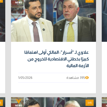
علاوي لـ "أسرار": المالكي أولى اهتمامًا
كبيرًا بخطتي الاقتصادية للخروج من
الأزمة المالية
395 مشاهدة
1/05/2026
5
3:45