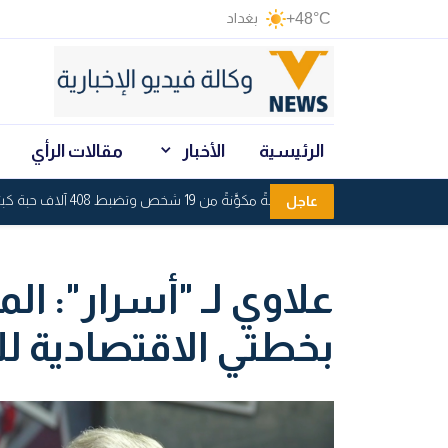
+48°C
بغداد
الرئيسية
الأخبار
مقالات الرأي
الأنبار تُفكِّك شبكةً مكوَّنةً من 19 شخص وتضبط 408 آلاف حبة كبتاجون
عاجل
علاوي لـ "أسرار": الما
بخطتي الاقتصادية للخ