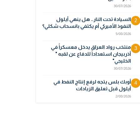
30/07/2026
السيادة تحت النار.. هل ينهي أيلول
2
النفوذ الأميركي أم يكتفي بانسحاب شكلي؟
5/08/2026
منتخب رواد العراق يدخل معسكراً في
3
أذربيجان استعداداً للدفاع عن لقبه "
الخليجي"
30/07/2026
أوبك بلس يتجه لرفع إنتاج النفط في
4
أيلول قبل تعليق الزيادات
2/08/2026
المالية تدرس 3 خيارات لتجاوز أزمة رواتب
5
الموظفين
3/08/2026
مصر تكذب رواية "وول ستريت جورنال"
6