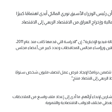
رئيس الوزراء الأسبق نوري المالكي أبدى اهتمامًا كبيرًا
لية وإخراج العراق من الاقتصاد الريعي إلى الاقتصاد
وقال علاوي في حديث لبرنامج "أسرار" على منصة و"وكالة فيديو الإخبارية"، إن "الدراسة التي قدمها كانت منذ عام 2011،
محافظين ورؤساء مجالس المحافظات وعدد كبير من أعضاء مجلس
ى أنها تتضمن برنامجًا لإيجاد فرص عمل لنصف مليون شخص سنويًا،
الريعي إلى اقتصاد منتج".
شارين لإبداء آرائهم، ما أدى إلى إعداد ملف واسع من الملاحظات
غطي مختلف الجوانب الاقتصادية والتنموية.