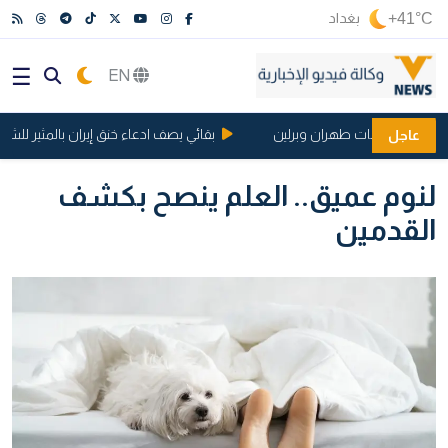
+41°C
بغداد
EN
ة مناقشات طهران وبرلين
بقائي يصف ادعاء خنق إيران بالمثير للشفقة
عاجل
لنوم عميق.. العلم ينصح بكشف
القدمين