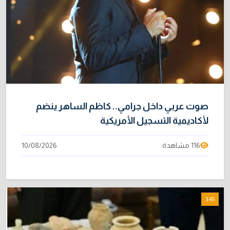
بحضور زيدان.. إدارة الدولة يناقش القضايا
10
المعروضة على القضاء
5/08/2026
صوت عربي داخل جرامي.. كاظم الساهر ينضم
لأكاديمية التسجيل الأمريكية
116 مشاهدة
10/08/2026
3:45