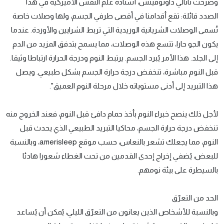
وصرحت ناتالي داوتوفيتش، أستاذة علم النفس الأميركية في هذا
الصدد قائلة: تقع أقدامنا في أقصى طرفي الجسم، ولها وصلات خاصة
تُسمى الوصلات الشريانية الوريدية التي تربط الشرايين والأوردة. عندما
يكون الجو حارا، تتسع هذه الوصلات، مما يسمح بتدفق المزيد من الدم
إلى الجلد. هذا الأمر يُبرد الجسم. يرتبط النوم ودرجة الحرارة ارتباطا وثيقا.
قبل النوم مباشرة، تنخفض درجة حرارة الجسم بشكل طبيعي. ويصل
هذا التبريد إلى أدنى مستوياته خلال مرحلة النوم العميق".
لأجل ذلك ينصح خبراء النوم بأخذ حمام دافئ قبل النوم، فعند الخروج منه
تنخفض درجة حرارة الجسم، محاكيا التبريد الطبيعي الذي يحدث قبل
النوم، مما يجعلك تشعر بالنعاس، حسب موقع amerisleep، وبالنسبة
للبعض، يُضفي إخراج إحدى القدمين من تحت الغطاء شعورا هادئا
بالسيطرة على بيئة نومهم.
الحد من التعرّق
وبالنسبة للأشخاص الذين يعانون من التعرّق الليلي، يُمكن أن يُساعد