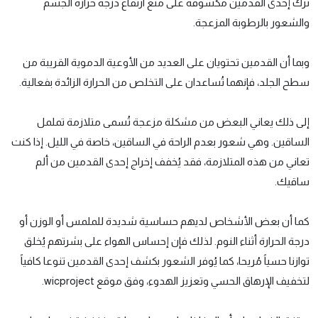
ترك إحدى القدمين مكشوفة على منع ارتفاع درجة حرارة الجسم
والشعور بالرطوبة المزعجة.
وبما أن القدمين تحتويان على العديد من الأوعية الدموية القريبة من
سطح الجلد، فإنهما تُساعدان على التخلص من الحرارة الزائدة بفعالية.
إلى ذلك يعاني البعض من مشكلة مزعجة تُسمى متلازمة تململ
الساقين. وهي شعور بعدم الراحة في الساقين، خاصة في الليل. إذا كنت
تعاني من هذه المتلازمة، فقد يُخفف إخراج إحدى القدمين من ألم
ساقيك.
كما أن بعض الأشخاص لديهم حساسية شديدة للملمس أو الوزن أو
درجة الحرارة أثناء النوم. لذلك فإن إحساس الهواء على بشرتهم يُخلق
توازنا حسياً مُريحا، كما يُوفر الشعور بكشف إحدى القدمين تنوعا كافياً
لتخفيف الإرهاق الحسي وتعزيز الهدوء، وفق موقع wicproject.