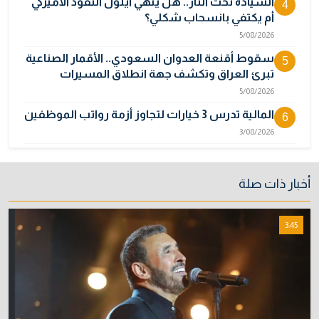
السيادة تحت النار.. هل ينهي أيلول النفوذ الأميركي
4
أم يكتفي بانسحاب شكلي؟
5/08/2026
سقوط أقنعة العدوان السعودي.. الأقمار الصناعية
5
تبرئ العراق وتكشف جهة انطلاق المسيرات
5/08/2026
المالية تدرس 3 خيارات لتجاوز أزمة رواتب الموظفين
6
3/08/2026
"اتفاق مكة" على حافة الانهيار.. تناقض المصالح
7
يكشف هشاشة التحالف السعودي التركي
أخبار ذات صلة
الباكستاني
9/08/2026
3:45
نائبة تحذر من اضطرابات بسبب تأخّر دفع رواتب
8
الموظفين
4/08/2026
خطر "إيبولا" يتضاعف.. ارتفاع عدد الإصابات
9
بالفيروس إلى 3748
3/08/2026