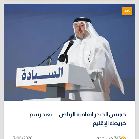
خطر "إيبولا" يتضاعف.. ارتفاع عدد الإصابات
8
3:45
بالفيروس إلى 3748
3/08/2026
خبراء: 70 بالمئة من نفط الخليج لا يملك بديلاً عن
9
هرمز
2/08/2026
متحدث رسمي يكشف خيارات الحكومة لتجاوز أزمة
10
الرواتب
1/08/2026
خميس الخنجر اتفاقية الرياض ... تعيد رسم
خريطة الإقليم
745 مشاهدة
7/08/2026