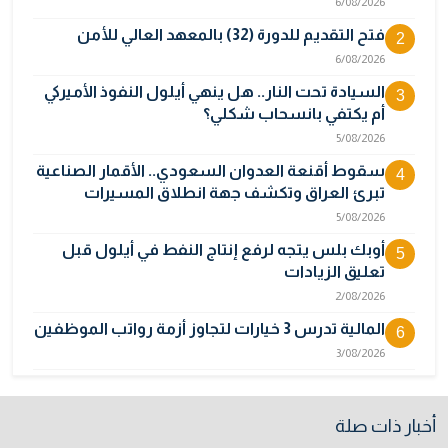
6/08/2026
فتح التقديم للدورة (32) بالمعهد العالي للأمن
2
6/08/2026
السيادة تحت النار.. هل ينهي أيلول النفوذ الأميركي
3
أم يكتفي بانسحاب شكلي؟
5/08/2026
سقوط أقنعة العدوان السعودي.. الأقمار الصناعية
4
تبرئ العراق وتكشف جهة انطلاق المسيرات
5/08/2026
أوبك بلس يتجه لرفع إنتاج النفط في أيلول قبل
5
تعليق الزيادات
2/08/2026
المالية تدرس 3 خيارات لتجاوز أزمة رواتب الموظفين
6
3/08/2026
نائبة تحذر من اضطرابات بسبب تأخّر دفع رواتب
7
الموظفين
أخبار ذات صلة
4/08/2026