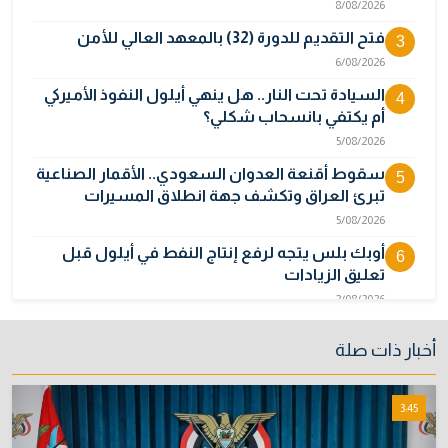
8/08/2026
فتح التقديم للدورة (32) بالمعهد العالي للأمن
3
6/08/2026
السيادة تحت النار.. هل ينهي أيلول النفوذ الأميركي
4
أم يكتفي بانسحاب شكلي؟
5/08/2026
سقوط أقنعة العدوان السعودي.. الأقمار الصناعية
5
تبرئ العراق وتكشف جهة انطلاق المسيرات
5/08/2026
أوبك بلس يتجه لرفع إنتاج النفط في أيلول قبل
6
تعليق الزيادات
2/08/2026
المالية تدرس 3 خيارات لتجاوز أزمة رواتب الموظفين
7
أخبار ذات صلة
3/08/2026
نائبة تحذر من اضطرابات بسبب تأخّر دفع رواتب
8
3:45
الموظفين
4/08/2026