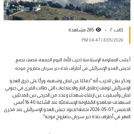
کاتب ٢ -
265 مشاهدة
8/05/2026 | 04:47 PM
أعلنت المقاومة الإسلامية (حزب الله)، اليوم الجمعة، قصفَ تجمع
لجيش العدو الإسرائيلي في أطراف بلدة دير سريان بصاروخٍ موجه.
وذكر بيان للحزب، أنه "دفاعًا عن لبنان وشعبه، وردًّا على خرق العدو
الإسرائيلي لوقف إطلاق النار والاعتداءات التي طالت القرى في جنوبي
لبنان وأسفرت عن ارتقاء شهداء وعدد من الجرحى بين المدنيّين،
استهدف مجاهدو المُقاومة الإسلاميّة عند السّاعة 16:40 أمس
الخميس 07-05-2026 تجمعًا لجنود جيش العدو الإسرائيلي عند مجرى
النهر في أطراف بلدة دير سريان بصاروخ موجه".