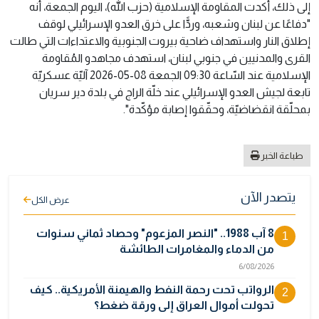
إلى ذلك، أكدت المقاومة الإسلامية (حزب الله)، اليوم الجمعة، أنه
"دفاعًا عن لبنان وشعبه، وردًّا على خرق العدو الإسرائيلي لوقف
إطلاق النار واستهداف ضاحية بيروت الجنوبية والاعتداءات التي طالت
القرى والمدنيين في جنوبي لبنان، استهدف مجاهدو المُقاومة
الإسلامية عند السّاعة 09:30 الجمعة 08-05-2026 آليّة عسكريّة
تابعة لجيش العدو الإسرائيلي عند خلّة الراج في بلدة دير سريان
بمحلّقة انقضاضيّة، وحقّقوا إصابة مؤكّدة".
طباعة الخبر
يتصدر الآن
عرض الكل
8 آب 1988.. "النصر المزعوم" وحصاد ثماني سنوات
1
من الدماء والمغامرات الطائشة
6/08/2026
الرواتب تحت رحمة النفط والهيمنة الأمريكية.. كيف
2
تحولت أموال العراق إلى ورقة ضغط؟