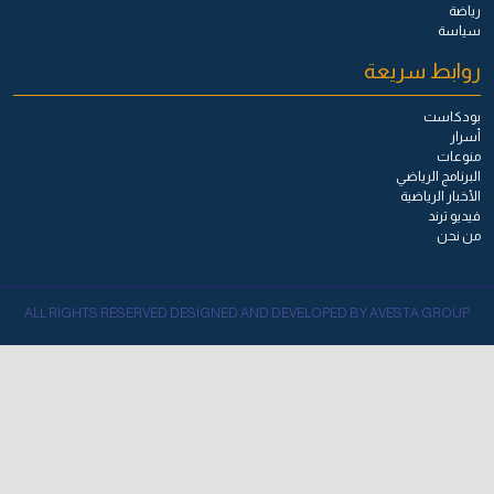
رياضة
سياسة
روابط سريعة
بودكاست
أسرار
منوعات
البرنامج الرياضي
الأخبار الرياضية
فيديو ترند
من نحن
ALL RIGHTS RESERVED DESIGNED AND DEVELOPED BY AVESTA GROUP