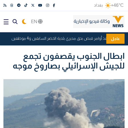
+46°C
بغداد
EN
نزاهة تنفذ أوامر قبض بحق مديري بلدية الخضر السابقين و4 موظفين
"
عاجل
ابطال الجنوب يقصفون تجمع
للجيش الإسرائيلي بصاروخ موجه