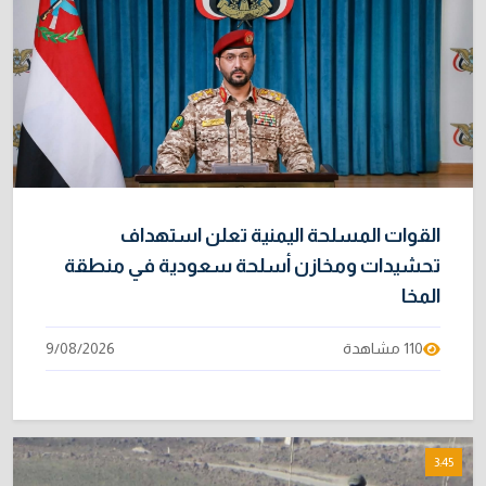
خطر "إيبولا" يتضاعف.. ارتفاع عدد الإصابات
9
بالفيروس إلى 3748
3/08/2026
خبراء: 70 بالمئة من نفط الخليج لا يملك بديلاً عن
10
هرمز
2/08/2026
القوات المسلحة اليمنية تعلن استهداف
تحشيدات ومخازن أسلحة سعودية في منطقة
المخا
110 مشاهدة
9/08/2026
3:45