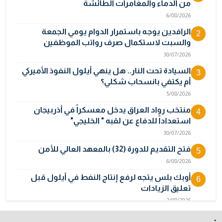
من الدماء والمغامرات الطائشة
6/08/2026
الرافدين يوجه باستمرار الدوام يومي الجمعة
2
والسبت لاستكمال صرف رواتب الموظفين
30/07/2026
السيادة تحت النار.. هل ينهي أيلول النفوذ الأميركي
3
أم يكتفي بانسحاب شكلي؟
5/08/2026
منتخب رواد العراق يدخل معسكراً في أذربيجان
4
استعداداً للدفاع عن لقبه " الخليجي"
30/07/2026
فتح التقديم للدورة (32) بالمعهد العالي للأمن
5
6/08/2026
أوبك بلس يتجه لرفع إنتاج النفط في أيلول قبل
6
تعليق الزيادات
2/08/2026
سقوط أقنعة العدوان السعودي.. الأقمار الصناعية
7