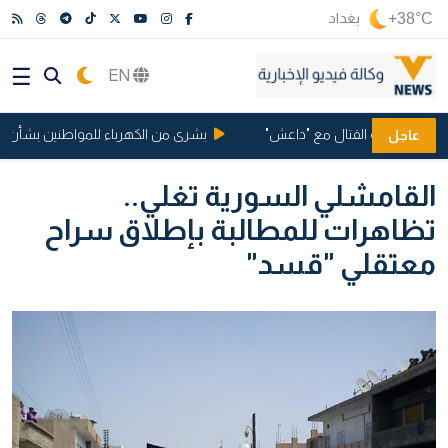
+38°C
بغداد
EN
مانيا بتهمة القتال مع "داعش"
بشرى من الكهرباء للمواطنين بشأن ساعا
عاجل
القامشلي السورية تغلي..
تظاهرات للمطالبة بإطلاق سراح
معتقلي "قسد"