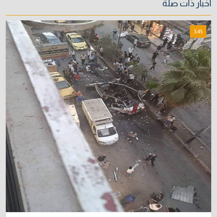
أخبار ذات صلة
تبرئ العراق وتكشف جهة انطلاق المسيرات
5/08/2026
3:45
المالية تدرس 3 خيارات لتجاوز أزمة رواتب الموظفين
8
3/08/2026
مصر تكذب رواية "وول ستريت جورنال" وتنفي
9
رسمياً اتهام إيران بحادث ميناء دمياط
31/07/2026
إتلاف أكثر من 106 كغم مخدرات و22 ألف قرص في
10
بغداد
31/07/2026