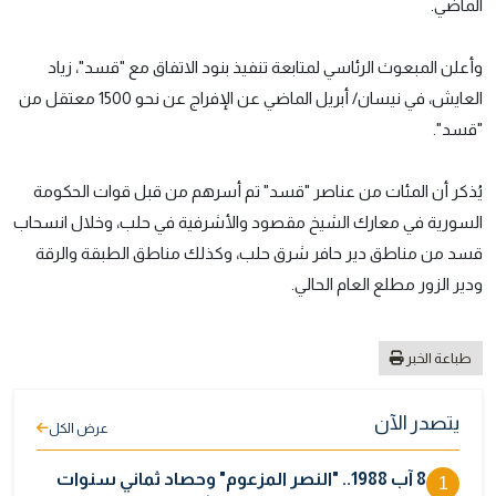
الماضي.
وأعلن المبعوث الرئاسي لمتابعة تنفيذ بنود الاتفاق مع "قسد"، زياد
العايش، في نيسان/ أبريل الماضي عن الإفراج عن نحو 1500 معتقل من
"قسد".
يُذكر أن المئات من عناصر "قسد" تم أسرهم من قبل قوات الحكومة
السورية في معارك الشيخ مقصود والأشرفية في حلب، وخلال انسحاب
قسد من مناطق دير حافر شرق حلب، وكذلك مناطق الطبقة والرقة
ودير الزور مطلع العام الحالي.
طباعة الخبر
يتصدر الآن
عرض الكل
8 آب 1988.. "النصر المزعوم" وحصاد ثماني سنوات
1