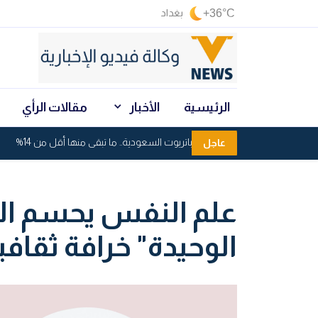
+36°C
بغداد
الرئيسية
الأخبار
مقالات الرأي
استنزاف صواريخ باتريوت السعودية.. ما تبقى منها أقل من 14%
عاجل
علم النفس يحسم ال
الوحيدة" خرافة ثقاف