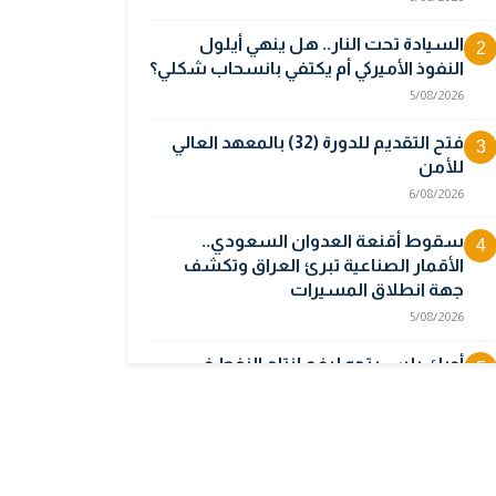
السيادة تحت النار.. هل ينهي أيلول
2
النفوذ الأميركي أم يكتفي بانسحاب شكلي؟
5/08/2026
فتح التقديم للدورة (32) بالمعهد العالي
3
للأمن
6/08/2026
سقوط أقنعة العدوان السعودي..
4
الأقمار الصناعية تبرئ العراق وتكشف
جهة انطلاق المسيرات
5/08/2026
أوبك بلس يتجه لرفع إنتاج النفط في
5
أيلول قبل تعليق الزيادات
2/08/2026
المالية تدرس 3 خيارات لتجاوز أزمة رواتب
6
الموظفين