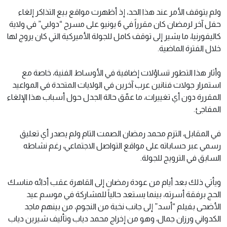
ولم يتوقف الأمر عند هذا الحد، إذ أظهرت مواقع بيع التذاكر إلغاء
حفل آخر لرمضان كان مقرراً في 6 يونيو على مسرح “دولبي” في ولاية
كاليفورنيا، ما يشير إلى توقف كامل للجولة الأميركية التي كان يروج لها
خلال الفترة الماضية.
وأثار هذا التطور تساؤلات إضافية في الأوساط الفنية، خاصة مع
استمرار جولات فنانين عرب آخرين في الولايات المتحدة في المواعيد
المقررة دون أي تغييرات، ما عمّق حالة الجدل حول أسباب هذا الإلغاء
المفاجئ.
في المقابل، التزم محمد رمضان الصمت التام ولم يصدر أي تعليق
رسمي عبر حساباته على مواقع التواصل الاجتماعي، رغم نشاطه
السابق في الترويج للجولة.
ويأتي ذلك بعد أيام من عودة رمضان إلى القاهرة عقب أدائه مناسك
الحج برفقة أسرته، بينما يستعد حالياً للمشاركة في موسم عيد
الأضحى بفيلم “أسد” إلى جانب نخبة من النجوم، من بينهم ماجد
الكدواني ورزان جمال، وهو من إخراج محمد دياب وتأليف شيرين دياب