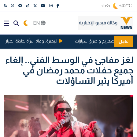
+42°C
بغداد
EN
د انفجار صهريج واحتراق سيارات
البصرة.. وفاة امرأة بحادثة انهيار شقة
عاجل
لغز مفاجئ في الوسط الفني.. إلغاء
جميع حفلات محمد رمضان في
أميركا يثير التساؤلات