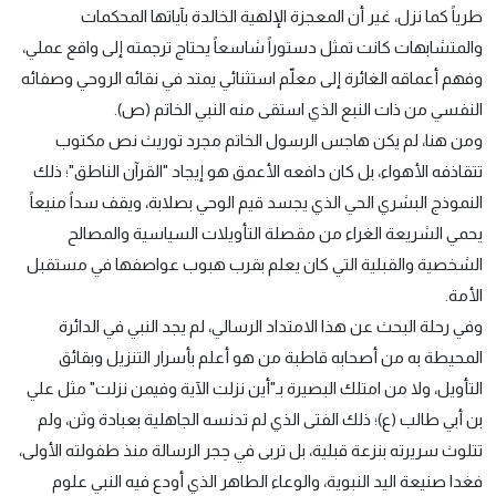
طرياً كما نزل، غير أن المعجزة الإلهية الخالدة بآياتها المحكمات
والمتشابهات كانت تمثل دستوراً شاسعاً يحتاج ترجمته إلى واقع عملي،
وفهم أعماقه الغائرة إلى معلّم استثنائي يمتد في نقائه الروحي وصفائه
النفسي من ذات النبع الذي استقى منه النبي الخاتم (ص).
ومن هنا، لم يكن هاجس الرسول الخاتم مجرد توريث نص مكتوب
تتقاذفه الأهواء، بل كان دافعه الأعمق هو إيجاد "القرآن الناطق"؛ ذلك
النموذج البشري الحي الذي يجسد قيم الوحي بصلابة، ويقف سداً منيعاً
يحمي الشريعة الغراء من مقصلة التأويلات السياسية والمصالح
الشخصية والقبلية التي كان يعلم بقرب هبوب عواصفها في مستقبل
الأمة.
وفي رحلة البحث عن هذا الامتداد الرسالي، لم يجد النبي في الدائرة
المحيطة به من أصحابه قاطبة من هو أعلم بأسرار التنزيل وبقائق
التأويل، ولا من امتلك البصيرة بـ"أين نزلت الآية وفيمن نزلت" مثل علي
بن أبي طالب (ع)؛ ذلك الفتى الذي لم تدنسه الجاهلية بعبادة وثن، ولم
تتلوث سريرته بنزعة قبلية، بل تربى في حِجر الرسالة منذ طفولته الأولى،
فغدا صنيعة اليد النبوية، والوعاء الطاهر الذي أودع فيه النبي علوم