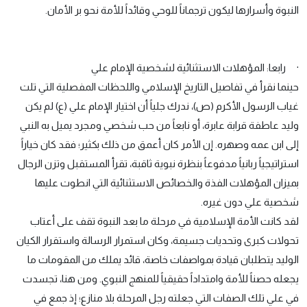
النبوة وأسرارها ليكون ترجماناً للوحي وقائداً للأمة نحو بر الأمان.
· رابعا: المؤهلات الاستثنائية لشخصية الإمام علي
حينما نقرأ في تفاصيل التاريخ الإسلامي واللحظات المفصلية التي تلت
غياب الرسول الأكرم (ص)، ندرك جلياً أن اختيار الإمام علي (ع) لم يكن
وليد عاطفة قرابة عابرة، أو نابعاً من حب شخصي ومجرد يميل به النبي
إلى ابن عمه وصهره. إن الأمر كان أعمق من ذلك بكثير؛ فقد كان خياراً
استراتيجياً ربانياً مدفوعاً بنظرة نبوية ثاقبة، تقرأ المستقبل وتزن الرجال
بميزان المؤهلات الفذة والخصائص الاستثنائية التي انطوت عليها
شخصية علي دون غيره.
لقد كانت الأمة الإسلامية في مرحلة ما بعد النبوة تقف على أعتاب
تحولات كبرى وتحديات جسيمة، وكان استمرار الرسالة واستقرار الكيان
الوليد يتطلبان قيادة بمواصفات خاصة، قائد يملك من المقومات ما
يجعله حصناً للأمة وامتداداً حقيقياً للمنهج النبوي. ومن هنا، تجسدت
في علي تلك الصفات التي جعلته رجل المرحلة بلا منازع؛ إذ جمع في