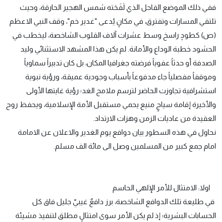
ففي ذلك الموضع القاحل الذي لَفَحَته شمس الهجير الحارقة، وحيث
تلتقي المسارات وتفترق، في مكانٍ يُدعى "غدير خم"، وقف النبي الاعظم
(ص) كطودٍ راسخ وسط عشرات آلاف القلوب الشاخصة، ليخطب في
الحشود خطبة الوداع والأمانة. لم يكن هذا المشهد الاستثنائي وليد
الصدفة أو حدثاً عفوياً فرضته جغرافيا المكان، بل كان تدبيراً سماوياً
وموقفاً مفصلياً جاء مدفوعاً بأسباب وجودية عميقة، ورؤية نبوية
استشرافية تجاوزت الحاضر لترسم ملامح الغد؛ رؤية غايتها الأولى
والأخيرة إقامة سياجٍ منيع يحمي مستقبل الأمة الإسلامية، ويحفظ روح
العقيدة من عاديات الزمن وهزات الارتداد.
نحاول في هذه السطور بيان دوافع يوم الغدير والاعلان عن الامامة
امام جمع كبير من المسلمين وصل الى مائة الف مسلم.
اولا: الامتثال للأمر الإلهي الحاسم
في طليعة تلك الدوافع الشاخصة، برز دافعٌ غيبيّ جليل فاق كل
الحسابات البشرية؛ إذ لم يكن الأمر سوى امتثالٍ مطلق لتنفيذ مشيئة