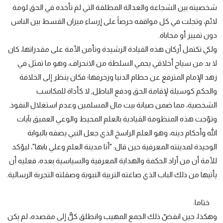
شخصيته بين الشجاعة والعدالة المطلقة التي لم تأخذه في الحق لومة
لائم، وتجلت في كل مواقفه حرصاً على إرساء ميزان القسط بين الناس
دون تمييز أو محاباة.
ولكي تكتمل أركان هذه القيادة الرشيدة وتأمن الأمة على مقدراتها، كان
لا بد من سياج أخلاقي يحمي السلطة من الانحراف، وهو ما تمثل في
زهد الإمام المترفع عن حطام الدنيا وزخرفها؛ فكان ينظر إلى الخلافة
والحكم كوسيلة لإقامة الحق ودفع الباطل, لا كأداة للمكاسب
الشخصية، مما ضمن صيانة بيت مال المسلمين وعدم استغلال النفوذ.
وتوّجت هذه المنظومة القيادية بالعلم المحيط والوعي العميق بآيات
الله وأحكام دينه، وهو العلم الراسخ الذي جعل النبي يصفه بالبوابة
الوحيدة لمدينته المعرفية حين قال: "أنا مدينة العلم وعلي بابها"، ليؤكد
للأمة أن من أراد الحكمة والهداية المعرفية والسياسية بعده، فعليه أن
يأتيها من ذلك الباب الذي صاغته التربية النبوية وصقلته التجربة الرسالية.
ختاما:
وهكذا، حين انفضّ ذلك الجمع المهيب وانطلق كلٌّ إلى مقصده، لم يكن