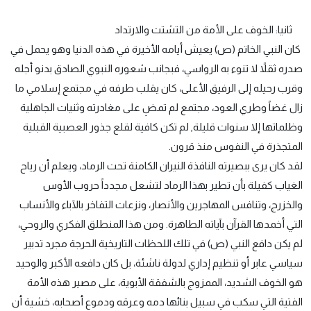
ثانيا: الخوف على الأمة من التشتت والارتداد
كان النبي الخاتم (ص) يعيش أيامه الأخيرة في هذه الدنيا وهو يحمل في
صدره ثقلاً لا تنوء به الرواسي، فبجانب شعوره النبوي الصادق بدنو أجله
وقرب رحيله إلى الرفيق الأعلى، كان يقلب طرفه في مجتمع إسلامي ما
زال غضاً وطري العود، مجتمع لم تمضِ على مغادرته وثنيات الجاهلية
وظلماتها إلا سنوات قليلة, لم تكن كافية لقلع جذور العصبية القبلية
المتجذرة في النفوس منذ قرون.
لقد كان يرى ببصيرته النافذة النيران الكامنة تحت الرماد، ويعلم أن رياح
الغياب كفيلة بأن تطير بهذا الرماد لتشعل مجدداً حروب الأوس
والخزرج، وتنافس المهاجرين والأنصار، ونزعات التفاخر بالآباء والأنساب
التي أخمدها القرآن بآياته الطاهرة. ومن هذا المنطلق الفكري والروحي،
لم يكن دافع النبي (ص) في تلك اللحظات التاريخية الحرجة مجرد تدبير
سياسي عابر أو تنظيم إداري لدولة ناشئة، بل كان دافعه الأكبر والوحيد
هو الخوف الشديد، الممزوج بالشفقة الأبوية، على مصير هذه الأمة
الفتية التي سكب في سبيل بنائها دمه وعرقه ودموع أصحابه، خشية أن