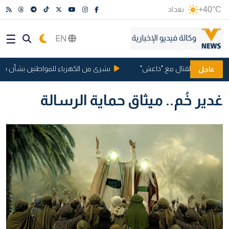
+40°C
بغداد
EN
يا بتهمة القتال مع "داعش"
بشرى من الكهرباء للمواطنين بشأن ساعات ا
عاجل
غدير خُم.. ميثاق حماية الرسالة