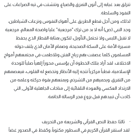
تنزلق بعد غيابه إلى أتون التمزق والضياع، وتتشتت في تيه الصراعات على
النفوذ والسلطة.
لذلك، ومن أجل قطع الطريق على أهواء النفوس ونزعات الشياطين،
وجد النبي (ص) أنه لا بد من ترك "مرجعية" عليا واضحة المعالم، مرجعية
لا تقبل اللبس ولا تحتمل التأويل، لتكون بمثابة القطار الذي يحفظ
مسيرة الأمة على السكة الصحيحة، وصمام الأمان الذي يلتف حوله
المسلمون كلما عصفت بهم رياح الفتن وتلاطمت في مجتمعهم أمواج
الاختلاف. لقد أراد بتلك الخطوة أن يؤسس محوراً إلهياً صلباً للوحدة
الإسلامية، قطباً مركزياً تتجه إليه الأنظار وتخضع له القلوب، فيعصمهم
من التفرق، ويحميهم من التشرذم، ويمنعهم بقوة حركته وعلمه من
الارتداد العكسي والعودة التلقائية إلى مناخات الجاهلية الأولى, التي
كادت أن تبيدهم قبل بزوغ فجر الرسالة الخاتمة.
· ثالثا: حفظ النص القرآني والشريعة من التحريف
لقد استقر القرآن الكريم في السطور مكتوباً، وحُفظ في الصدور غضاً