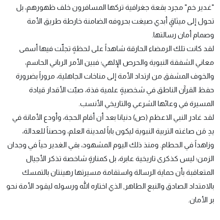
"غدير خم" مجرد بقعة جغرافية تركها المسافرون خلف ظهورهم، بل
تحول إلى ميثاقٍ أبدي صيغت بحروفه الضامنة خارطة طريق الأمة
وصمام أمان رسالتها.
لقد كانت تلك الرمضاء الحارقة شاهداً على لحظةٍ تجلّت فيها أسمى
معاني الشفقة النبوية والحرص الإلهي؛ فبين الأمر الرباني الحاسم،
والخوف المشفق من ارتداد الأمة إلى مناخات الجاهلية، مروراً بضرورة
حفظ القرآن الناطق في شخصيةٍ علمية فذة، صبّت الأقدار قيادة
المسيرة في وعائها الشرعي والتاريخي الأنسب.
لقد غادر النبي الاعظم (ص) دنيانا بعد أن أقام الحجة، وأودع الأمانة في
يدِ مَن صاغته التربية النبوية ليكون باباً لمدينة العلم، وحصناً للعدالة،
وزاهداً في الحطام. ومنذ ذلك اليوم المشهود، بقي الغدير حياً في وجدان
الزمن؛ ليس كذكرى تاريخية عابرة، بل كمنارةٍ شاخصة تذكر الأجيال
المتعاقبة بأن حماية الرسالة واستقامة مسيرتها رهينتان بالتمسك
بالامتداد الصادق والنبع الطاهر, الذي اختاره الله ورسوله ليقود الأمة نحو
بر الأمان.