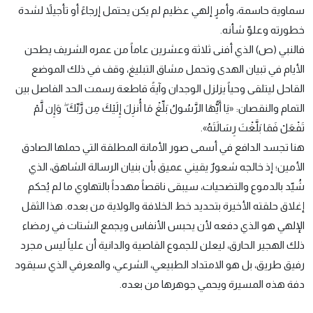
سماوية حاسمة، وأمرٍ إلهي عظيم لم يكن يحتمل إرجاءً أو تأجيلاً لشدة
خطورته وعلوّ شأنه.
فالنبي (ص) الذي أفنى ثلاثة وعشرين عاماً من عمره الشريف يطحن
الأيام في تبيان الهدى وتحمل مشاق التبليغ، وقف في ذلك الموضع
القاحل ليتلقى وحياً يزلزل الوجدان وآيةً قاطعة رسمت الحد الفاصل بين
التمام والنقصان: «يَا أَيُّهَا الرَّسُولُ بَلِّغْ مَا أُنزِلَ إِلَيْكَ مِن رَّبِّكَ ۖ وَإِن لَّمْ
تَفْعَلْ فَمَا بَلَّغْتَ رِسَالَتَهُ».
هنا تجسد الدافع في أسمى صور الأمانة المطلقة التي حملها الصادق
الأمين؛ إذ خالجه شعورٌ يقيني عميق بأن بنيان الرسالة الشاهق، الذي
شُيّد بالدموع والتضحيات، سيبقى ناقصاً مهدداً بالتهاوي ما لم يُحكم
إغلاق حلقته الأخيرة بتحديد خط الخلافة والولاية من بعده. هذا الثقل
الإلهي هو الذي دفعه لأن يحبس الأنفاس ويجمع الشتات في رمضاء
ذلك الهجير الحارق، ليعلن للجموع القاصية والدانية أن علياً ليس مجرد
رفيق طريق، بل هو الامتداد الطبيعي، الشرعي، والمعرفي الذي سيقود
دفة هذه المسيرة ويحمي جوهرها من بعده.