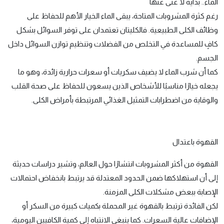
الماء.. بداية لا غنى عنها
رغم كثرة المشروبات المتاحة، يبقى الماء الخيار الأهم للحفاظ على
وظائف الكلى الطبيعية. فالكليتان تعتمدان على توفر السوائل بشكل
كافٍ للمساعدة في التخلص من الفضلات وتنظيم توازن السوائل داخل
الجسم.
كما أن شرب الماء لا يضيف سكريات أو سعرات حرارية زائدة، وهو ما
يجعله خيارًا مناسبًا للأشخاص الذين يسعون للحفاظ على صحة القلب
والوقاية من اضطرابات التمثيل الغذائي المرتبطة بأمراض الكلى.
القهوة باعتدال
القهوة من أكثر المشروبات انتشارًا حول العالم، وتشير دراسات حديثة
إلى أن استهلاكها ضمن الحدود المعتدلة قد يرتبط بانخفاض احتمالات
الإصابة ببعض مشكلات الكلى المزمنة.
لكن الفائدة ترتبط بالقهوة غير المحملة بكميات كبيرة من السكر أو
الإضافات عالية السعرات. كما ينبغي الانتباه إلى كمية الكافيين اليومية،