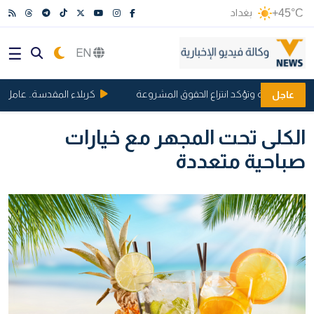
+45°C
بغداد
EN
ى تحالف مكة وتؤكد انتزاع الحقوق المشروعة
كربلاء المقدسة.. عامل مولدة باكستاني يسرق 11 مل
عاجل
الكلى تحت المجهر مع خيارات
صباحية متعددة