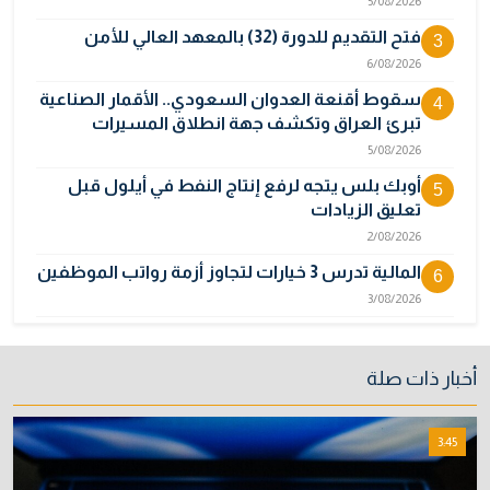
5/08/2026
فتح التقديم للدورة (32) بالمعهد العالي للأمن
3
6/08/2026
سقوط أقنعة العدوان السعودي.. الأقمار الصناعية
4
تبرئ العراق وتكشف جهة انطلاق المسيرات
5/08/2026
أوبك بلس يتجه لرفع إنتاج النفط في أيلول قبل
5
تعليق الزيادات
2/08/2026
المالية تدرس 3 خيارات لتجاوز أزمة رواتب الموظفين
6
3/08/2026
مصر تكذب رواية "وول ستريت جورنال" وتنفي
7
رسمياً اتهام إيران بحادث ميناء دمياط
أخبار ذات صلة
31/07/2026
إتلاف أكثر من 106 كغم مخدرات و22 ألف قرص في
8
3:45
بغداد
31/07/2026