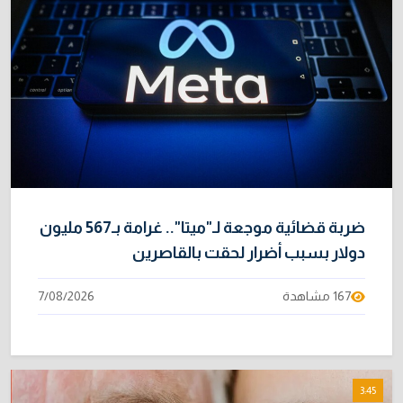
خطر "إيبولا" يتضاعف.. ارتفاع عدد الإصابات
9
بالفيروس إلى 3748
3/08/2026
نائبة تحذر من اضطرابات بسبب تأخّر دفع رواتب
10
الموظفين
4/08/2026
ضربة قضائية موجعة لـ"ميتا".. غرامة بـ567 مليون
دولار بسبب أضرار لحقت بالقاصرين
167 مشاهدة
7/08/2026
3:45