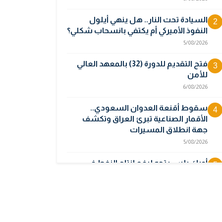
السيادة تحت النار.. هل ينهي أيلول
2
النفوذ الأميركي أم يكتفي بانسحاب شكلي؟
5/08/2026
فتح التقديم للدورة (32) بالمعهد العالي
3
للأمن
6/08/2026
سقوط أقنعة العدوان السعودي..
4
الأقمار الصناعية تبرئ العراق وتكشف
جهة انطلاق المسيرات
5/08/2026
أوبك بلس يتجه لرفع إنتاج النفط في
5
أيلول قبل تعليق الزيادات
2/08/2026
المالية تدرس 3 خيارات لتجاوز أزمة رواتب
6
الموظفين