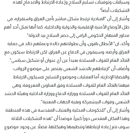
وسياقات وتوقيتات تسليم السلاح وإعادة الارتباط والاندماج لهذه
التشكيلات أيضاً".
وأشار إلى أن "المبادرة ترتبط بشكل مباشر بأمن العراق واستقراره، في
ظل الأوضاع الأمنية الإقليمية والدولية والداخلية، كما أنها تمثل أحد أهم
محاور المنهاج الحكومي الرامي إلى حصر السلاح بيد الدولة".
وأكد، ان" الأبطال باقون، وأن بطولاتهم خالدة وعملهم خالد في حماية
العراق وأرضه، وسيبقون في الدفاع عن العراق، لكن الارتباط سيكون مع
القائد العام للقوات المسلحة بعيداً عن أي عنوان أو تشكيل سياسي".
وأضاف أن "ارتباطهم بالحشد الشعبي يقتصر على موضوع الرواتب
والقضايا الإدارية، أما العمليات وموضوع التسليح فسيكون الارتباط
فيهما بالقائد العام للقوات المسلحة وفق العناوين المعروفة، وهي
القائد العام للقوات المسلحة ووزارة الدفاع ووزارة الداخلية وهيئة الحشد
الشعبي وقوات البيشمركة وبقية الجهات المعنية".
وأشار إلى أن "للحكومات المحلية والعتبات المقدسة في هذه المنطقة
وهذا المكان المقدس دوراً كبيراً، موضحاً أن "هذه التشكيلات الثلاثة
سوف تتم إعادة ارتباطها وتنظيمها وهيكلتها، فضلاً عن وجود موضوع