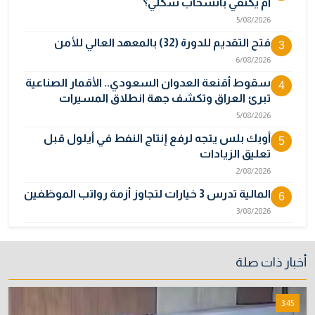
أم يكتفي بانسحاب شكلي؟
5/08/2026
فتح التقديم للدورة (32) بالمعهد العالي للأمن
3
6/08/2026
سقوط أقنعة العدوان السعودي.. الأقمار الصناعية
4
تبرئ العراق وتكشف جهة انطلاق المسيرات
5/08/2026
أوبك بلس يتجه لرفع إنتاج النفط في أيلول قبل
5
تعليق الزيادات
2/08/2026
المالية تدرس 3 خيارات لتجاوز أزمة رواتب الموظفين
6
3/08/2026
مصر تكذب رواية "وول ستريت جورنال" وتنفي
7
رسمياً اتهام إيران بحادث ميناء دمياط
أخبار ذات صلة
31/07/2026
إتلاف أكثر من 106 كغم مخدرات و22 ألف قرص في
8
3:45
بغداد