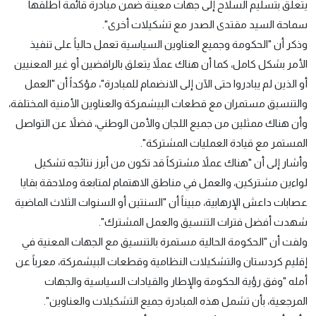
يتعلق بتسليم السلاح إلى جهات معينة ضمن مبادرة قائمة أطلقها
سماحة السيد مقتدى الصدر مع تشكيلات أخرى".
وذكر أن "الحكومة وجميع العناوين السياسية تعمل حالياً على تنفيذ
الأمر بشكل كامل، كما أن هناك عملاً يتعلق بالرافضين أو غير المعنيين
أو الذين لم يبادروا حتى الآن إلى الانضمام للمبادرة"، مؤكداً أن "العمل
والتنسيق مستمران مع قطعات البيشمركة والعناوين الأمنية المختلفة،
وأن هناك ممثلين من جميع اللجان والأمن الوطني، فضلاً عن التواصل
المستمر مع قيادة العمليات المشتركة".
وأشار إلى أن "هناك عملاً مشتركاً قد تكون من أبرز نتائجه تشكيل
لواءين مشتركين، والعمل في مناطق الاهتمام لمتابعة وملاحقة بقايا
عصابات داعش الإرهابية، مبيناً أن "السنتين أو السنوات الثلاث الماضية
شهدت أفضل فترات التنسيق والعمل المشترك".
ولفت أن "الحكومة الحالية مستمرة بالتنسيق مع الجهات المعنية في
إقليم كردستان والتشكيلات النظامية وقطعات البيشمركة، معرباً عن
أمله "وفق رؤية الحكومة والإطار والقيادات السياسية والجهات
المرجعية، بأن تشمل هذه المبادرة جميع التشكيلات والعناوين".