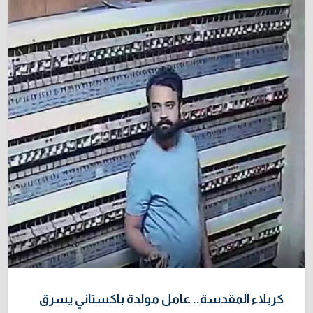
31/07/2026
خطر "إيبولا" يتضاعف.. ارتفاع عدد الإصابات
9
بالفيروس إلى 3748
3/08/2026
نائبة تحذر من اضطرابات بسبب تأخّر دفع رواتب
10
الموظفين
4/08/2026
كربلاء المقدسة.. عامل مولدة باكستاني يسرق