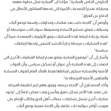
الحكومي الخاص بالمبادرة"، مؤكداً ان "المبادرة تمثل خطوة مهمة
ومباركة، تقديراً للتضحيات الكبيرة التي قدمها المقاتلون الأبطال في
الدفاع عن العراق".
وأوضح أن "اللجنة جاءت بعد نقاشات ومداولات واسعة لوضع آليات
وسياقات تتعلق بتسليم الأسلحة وتصنيفها، سواء كانت متوسطة أو
ثقيلة، وإعادة ارتباط هذه التشكيلات وفق الأولويات المعتمدة، مبيناً أن
"هذه التشكيلات مرتبطة إدارياً بالحشد الشعبي ولديها ارتباطات
سياسية".
وأشار إلى أن "موضوع المبادرة يتعلق بعدم ارتباط القطعات الأخرى التي
انضمت إلى هذه المبادرة بأي عنوان أو تشكيل سياسي، وأن القوات
الأمنية والمسلحة سيكون ارتباطها فقط بالقائد العام للقوات المسلحة
والعناوين الأمنية المرتبطة به".
وأكد المحمداوي أن "اللجنة حريصة، ووفق فهم كبير لطبيعة المرحلة،
على تنفيذ هذا الأمر بشكل دقيق وبأسرع وقت ممكن، لافتاً إلى "وجود
مبادرات أخرى تشمل تشكيلات عصائب أهل الحق وكتائب الإمام علي
بموجب أوامر ديوانية ذات علاقة، وأن اللجنة معنية بوضع آليات