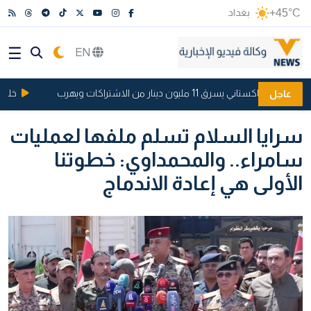
+45°C
بغداد
EN
 يسرق 11 مليون دينار من الاشتراكات ويهرب
خلاف بسب
عاجل
سرايا السلام تسلم ملفها لعمليات
سامراء.. والمحمداوي: خطوتنا
الأولى هي إعادة الاندماج